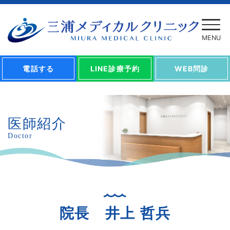
電話する
LINE診療予約
WEB問診
医師紹介
Doctor
院長 井上 哲兵