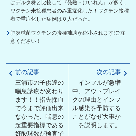
はデルタ株と比較して『発熱・けいれん』が多く、
ワクチン未接種患者のみ重症化した！ワクチン接種
者で重症化した症例は０人だった。
肺炎球菌ワクチンの接種補助が縮小されます!ご注
意ください！
前の記事
次の記事
三浦市の子供達の
インフルが急増
喘息診療が変わり
中、アウトブレイ
ます！！指先採血
クの理由とインフ
で今まで評価出来
ル感染を予防する
なかった、喘息の
ことがなぜ大事か
超重要指標である
を説明します。
好酸球数が検査で