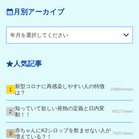
月別アーカイブ
年月を選択してください
人気記事
新型コロナに再感染しやすい人の特徴
109664views
は？
知っていて欲しい発熱の定義と日内変
88227views
動！！
赤ちゃんにK2シロップを飲ませない人が
79257views
増えている？！