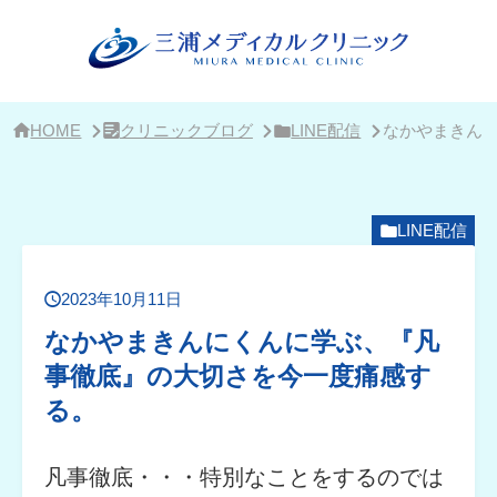
サ
イ
ド
バ
ー・
ク
リ
HOME
クリニックブログ
LINE配信
なかやまきん
ニ
ッ
ク
概
要
LINE配信
2023年10月11日
なかやまきんにくんに学ぶ、『凡
事徹底』の大切さを今一度痛感す
る。
凡事徹底・・・特別なことをするのでは