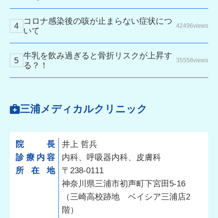
コロナ感染後の咳が止まらない症状につ
42496views
いて
牛乳を飲み過ぎると骨折リスクが上昇す
35558views
る？！
三浦メディカルクリニック
院長
井上 哲兵
診療内容
内科、呼吸器内科、皮膚科
所在地
〒238-0111
神奈川県三浦市初声町下宮田5-16
（三崎高校跡地 ベイシア三浦店2
階）