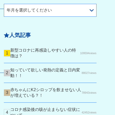
年月を選択してください
人気記事
新型コロナに再感染しやすい人の特
109594views
徴は？
知っていて欲しい発熱の定義と日内変
88027views
動！！
赤ちゃんにK2シロップを飲ませない人
78943views
が増えている？！
コロナ感染後の咳が止まらない症状に
42452views