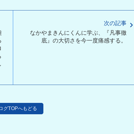
次の記事
種
なかやまきんにくんに学ぶ、『凡事徹
る
底』の大切さを今一度痛感する。
ロ
ら
し
ログTOPへもどる