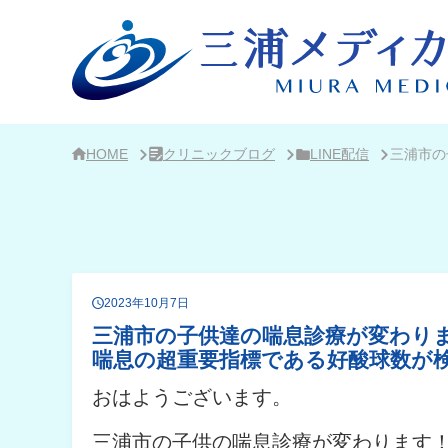
サ
イ
ド
バ
ー・
ク
リ
ニ
ッ
ク
HOME
クリニックブログ
LINE配信
三浦市の
概
要
2023年10月7日
三浦市の子供達の喘息診療が変わり
喘息の超重要指標である好酸球数が
おはようございます。
三浦市の子供の喘息診療が変わります