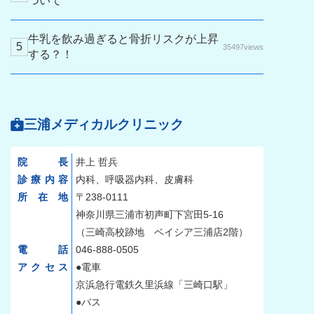
ついて
牛乳を飲み過ぎると骨折リスクが上昇
35497views
する？！
三浦メディカルクリニック
院長
井上 哲兵
診療内容
内科、呼吸器内科、皮膚科
所在地
〒238-0111
神奈川県三浦市初声町下宮田5-16
（三崎高校跡地 ベイシア三浦店2階）
電話
046-888-0505
アクセス
●電車
京浜急行電鉄久里浜線「三崎口駅」
●バス