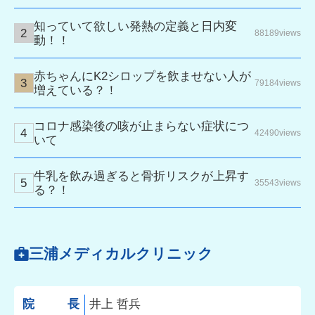
知っていて欲しい発熱の定義と日内変
88189views
動！！
赤ちゃんにK2シロップを飲ませない人が
79184views
増えている？！
コロナ感染後の咳が止まらない症状につ
42490views
いて
牛乳を飲み過ぎると骨折リスクが上昇す
35543views
る？！
三浦メディカルクリニック
院長
井上 哲兵