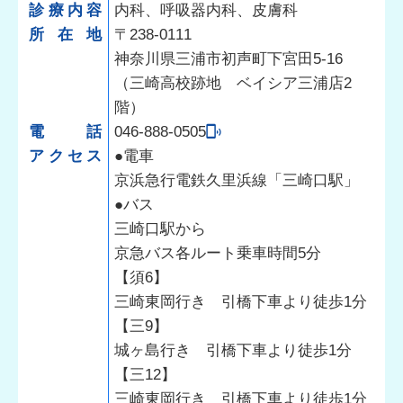
診療内容
内科、呼吸器内科、皮膚科
所在地
〒238-0111
神奈川県三浦市初声町下宮田5-16
（三崎高校跡地 ベイシア三浦店2
階）
電話
046-888-0505
アクセス
●電車
京浜急行電鉄久里浜線「三崎口駅」
●バス
三崎口駅から
京急バス各ルート乗車時間5分
【須6】
三崎東岡行き 引橋下車より徒歩1分
【三9】
城ヶ島行き 引橋下車より徒歩1分
【三12】
三崎東岡行き 引橋下車より徒歩1分