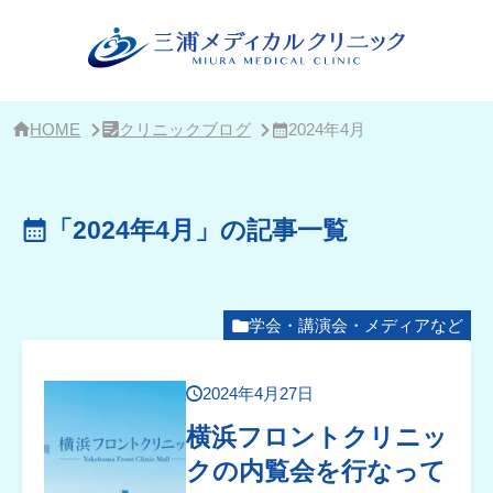
サ
イ
ド
バ
ー・
ク
リ
HOME
クリニックブログ
2024年4月
ニ
ッ
ク
概
「2024年4月」の記事一覧
要
学会・講演会・メディアなど
2024年4月27日
横浜フロントクリニッ
クの内覧会を行なって