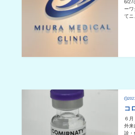
6/
ーワ
てニ
20
コ
６月
外来
診・