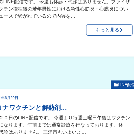
27のLINE配信です。 今週も休診・代診はありません。ファイザ
クチン接種後の若年男性における急性心筋炎・心膜炎につい
ュースで騒がれているので内容を…
もっと見る
LINE配
21年6月20日
ロナワクチンと解熱剤…
２０日のLINE配信です。 今週より毎週土曜日午後はワクチン
になります。午前までは通常診療を行なっております。休
代診はありません。 三浦市もいよいよ…