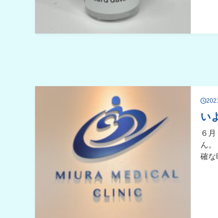
20
い
６月
ん。
確な