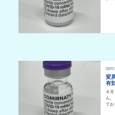
20
変
有
６月
ん。
てお