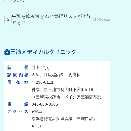
ついて
牛乳を飲み過ぎると骨折リスクが上昇
35490views
する？！
三浦メディカルクリニック
院長
井上 哲兵
診療内容
内科、呼吸器内科、皮膚科
所在地
〒238-0111
神奈川県三浦市初声町下宮田5-16
（三崎高校跡地 ベイシア三浦店2階）
電話
046-888-0505
アクセス
●電車
京浜急行電鉄久里浜線「三崎口駅」
●バス