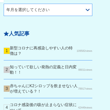
年月を選択してください
人気記事
新型コロナに再感染しやすい人の特
109582views
徴は？
知っていて欲しい発熱の定義と日内変
88011views
動！！
赤ちゃんにK2シロップを飲ませない人
78917views
が増えている？！
コロナ感染後の咳が止まらない症状に
42449views