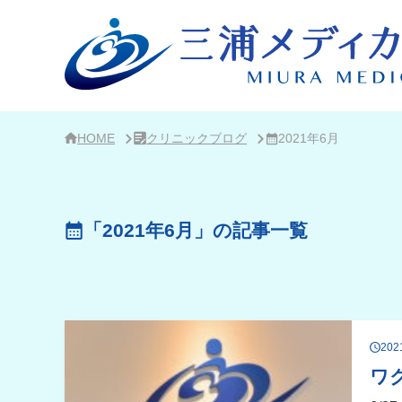
サ
イ
ド
バ
ー・
ク
リ
ニ
ッ
ク
HOME
クリニックブログ
2021年6月
概
要
「2021年6月」の記事一覧
20
ワ