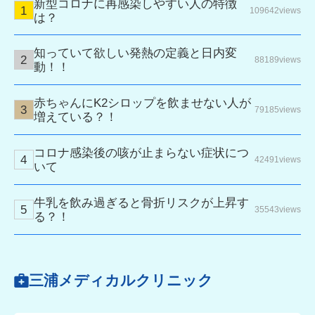
新型コロナに再感染しやすい人の特徴
109642views
は？
知っていて欲しい発熱の定義と日内変
88189views
動！！
赤ちゃんにK2シロップを飲ませない人が
79185views
増えている？！
コロナ感染後の咳が止まらない症状につ
42491views
いて
牛乳を飲み過ぎると骨折リスクが上昇す
35543views
る？！
三浦メディカルクリニック