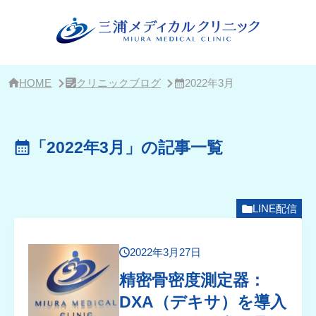
サ
イ
ド
バ
ー・
ク
リ
HOME
クリニックブログ
2022年3月
ニ
ッ
ク
概
「2022年3月」の記事一覧
要
LINE配信
2022年3月27日
精密骨密度測定器：
DXA（デキサ）を導入