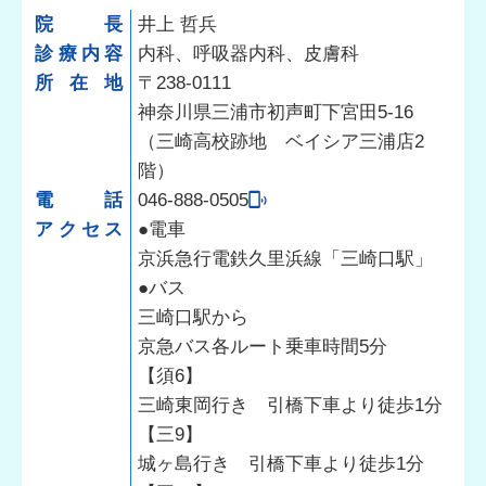
院長
井上 哲兵
診療内容
内科、呼吸器内科、皮膚科
所在地
〒238-0111
神奈川県三浦市初声町下宮田5-16
（三崎高校跡地 ベイシア三浦店2
階）
電話
046-888-0505
アクセス
●電車
京浜急行電鉄久里浜線「三崎口駅」
●バス
三崎口駅から
京急バス各ルート乗車時間5分
【須6】
三崎東岡行き 引橋下車より徒歩1分
【三9】
城ヶ島行き 引橋下車より徒歩1分