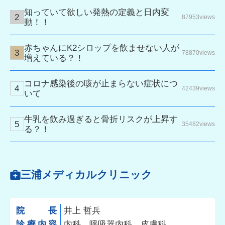
知っていて欲しい発熱の定義と日内変
87953views
動！！
赤ちゃんにK2シロップを飲ませない人が
78870views
増えている？！
コロナ感染後の咳が止まらない症状につ
42439views
いて
牛乳を飲み過ぎると骨折リスクが上昇す
35482views
る？！
三浦メディカルクリニック
院長
井上 哲兵
診療内容
内科、呼吸器内科、皮膚科