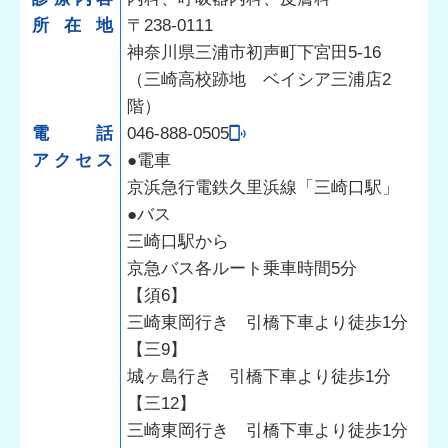
所在地
〒238-0111
神奈川県三浦市初声町下宮田5-16
（三崎高校跡地 ベイシア三浦店2
階）
電話
046-888-0505
アクセス
●電車
京浜急行電鉄久里浜線「三崎口駅」
●バス
三崎口駅から
京急バス各ルート乗車時間5分
【須6】
三崎東岡行き 引橋下車より徒歩1分
【三9】
城ヶ島行き 引橋下車より徒歩1分
【三12】
三崎東岡行き 引橋下車より徒歩1分