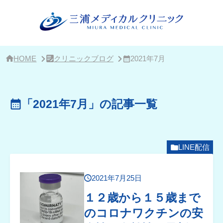
サ
イ
ド
バ
ー・
ク
リ
HOME
クリニックブログ
2021年7月
ニ
ッ
ク
概
「2021年7月」の記事一覧
要
LINE配信
2021年7月25日
１２歳から１５歳まで
のコロナワクチンの安