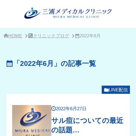
サ
イ
ド
バ
ー・
ク
リ
HOME
クリニックブログ
2022年6月
ニ
ッ
ク
概
「2022年6月」の記事一覧
要
LINE配信
2022年6月27日
サル痘についての最近
の話題…