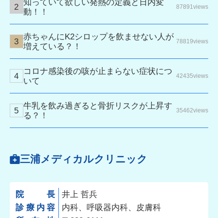
知っていて欲しい発熱の定義と日内変
87891views
動！！
赤ちゃんにK2シロップを飲ませない人が
78819views
増えている？！
コロナ感染後の咳が止まらない症状につ
42435views
いて
牛乳を飲み過ぎると骨折リスクが上昇す
35462views
る？！
三浦メディカルクリニック
院長
井上 哲兵
診療内容
内科、呼吸器内科、皮膚科