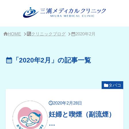
サ
イ
ド
バ
ー・
ク
リ
HOME
クリニックブログ
2020年2月
ニ
ッ
ク
概
「2020年2月」の記事一覧
要
タバコ
2020年2月28日
妊婦と喫煙（副流煙）
…