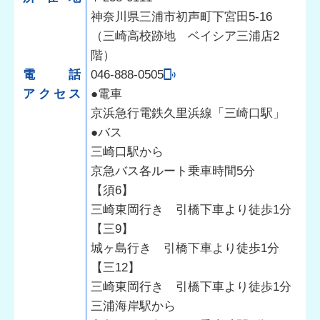
神奈川県三浦市初声町下宮田5-16
（三崎高校跡地 ベイシア三浦店2
階）
電話
046-888-0505
アクセス
●電車
京浜急行電鉄久里浜線「三崎口駅」
●バス
三崎口駅から
京急バス各ルート乗車時間5分
【須6】
三崎東岡行き 引橋下車より徒歩1分
【三9】
城ヶ島行き 引橋下車より徒歩1分
【三12】
三崎東岡行き 引橋下車より徒歩1分
三浦海岸駅から