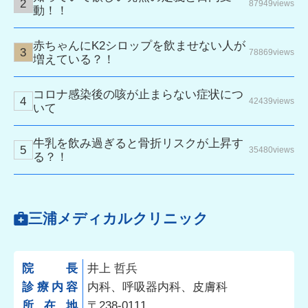
87949views
動！！
赤ちゃんにK2シロップを飲ませない人が
78869views
増えている？！
コロナ感染後の咳が止まらない症状につ
42439views
いて
牛乳を飲み過ぎると骨折リスクが上昇す
35480views
る？！
三浦メディカルクリニック
院長
井上 哲兵
診療内容
内科、呼吸器内科、皮膚科
所在地
〒238-0111