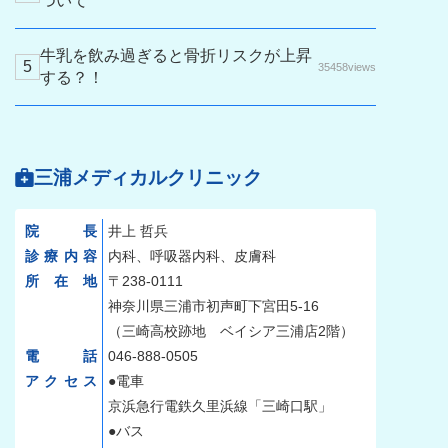
ついて
牛乳を飲み過ぎると骨折リスクが上昇
35458views
する？！
三浦メディカルクリニック
院長
井上 哲兵
診療内容
内科、呼吸器内科、皮膚科
所在地
〒238-0111
神奈川県三浦市初声町下宮田5-16
（三崎高校跡地 ベイシア三浦店2階）
電話
046-888-0505
アクセス
●電車
京浜急行電鉄久里浜線「三崎口駅」
●バス