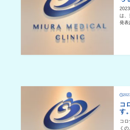
20
は、
発表
20
コ
す
コロ
くの