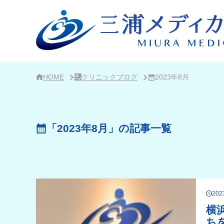
サ
イ
ド
バ
ー・
ク
リ
ニ
ッ
ク
HOME
クリニックブログ
2023年8月
概
要
「2023年8月」の記事一覧
20
横
ち