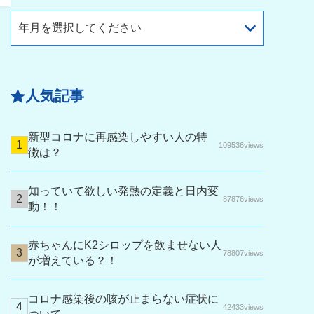
年月を選択してください
人気記事
新型コロナに再感染しやすい人の特
109536views
徴は？
知っていて欲しい発熱の定義と日内変
87876views
動！！
赤ちゃんにK2シロップを飲ませない人
78807views
が増えている？！
コロナ感染後の咳が止まらない症状に
42433views