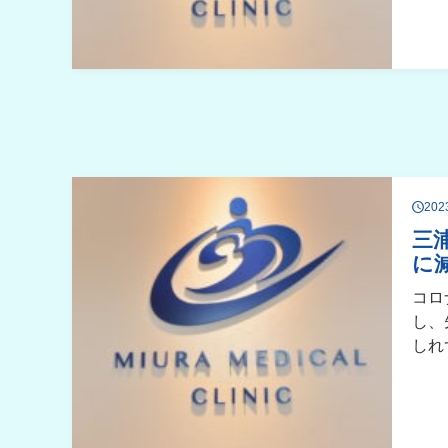
20
三
に
コロ
し、
しれ