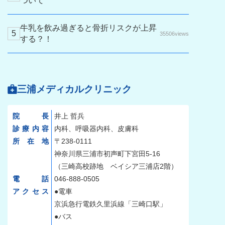
ついて
牛乳を飲み過ぎると骨折リスクが上昇
35506views
する？！
三浦メディカルクリニック
院長
井上 哲兵
診療内容
内科、呼吸器内科、皮膚科
所在地
〒238-0111
神奈川県三浦市初声町下宮田5-16
（三崎高校跡地 ベイシア三浦店2階）
電話
046-888-0505
アクセス
●電車
京浜急行電鉄久里浜線「三崎口駅」
●バス