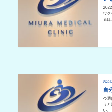
20
ワク
るほ
20
自
今週
うと
い。