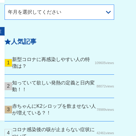
年月を選択してください
症
人気記事
新型コロナに再感染しやすい人の特
109605views
徴は？
知っていて欲しい発熱の定義と日内変
88072views
動！！
赤ちゃんにK2シロップを飲ませない人
78989views
が増えている？！
コロナ感染後の咳が止まらない症状に
42461views