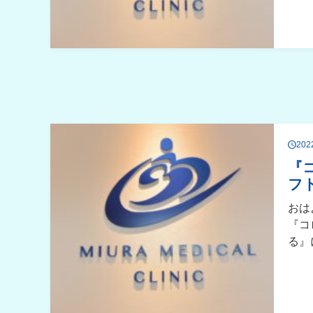
20
『
フ
おは
『コ
る』