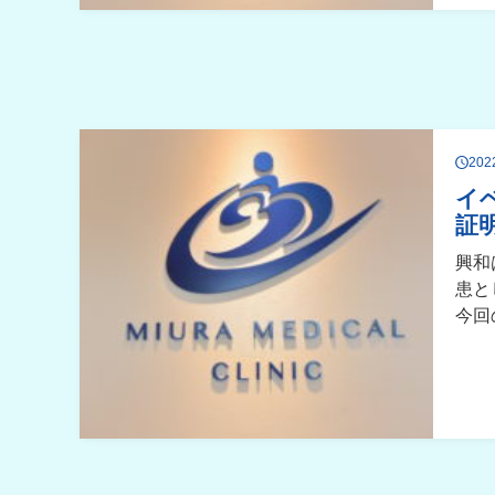
20
イ
証
興和
患と
今回