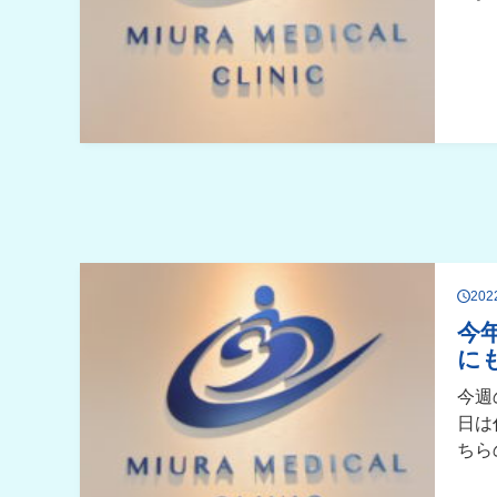
20
今
に
今週
日は
ちら