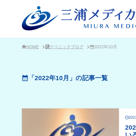
サ
イ
ド
バ
ー・
ク
リ
ニ
ッ
ク
HOME
クリニックブログ
2022年10月
概
要
「2022年10月」の記事一覧
20
2
い