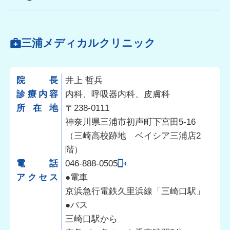
三浦メディカルクリニック
院長
井上 哲兵
診療内容
内科、呼吸器内科、皮膚科
所在地
〒238-0111
神奈川県三浦市初声町下宮田5-16
（三崎高校跡地 ベイシア三浦店2
階）
電話
046-888-0505
アクセス
●電車
京浜急行電鉄久里浜線「三崎口駅」
●バス
三崎口駅から