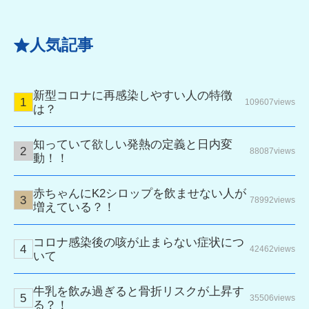
人気記事
新型コロナに再感染しやすい人の特徴
109607views
は？
知っていて欲しい発熱の定義と日内変
88087views
動！！
赤ちゃんにK2シロップを飲ませない人が
78992views
増えている？！
コロナ感染後の咳が止まらない症状につ
42462views
いて
牛乳を飲み過ぎると骨折リスクが上昇す
35506views
る？！