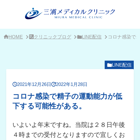
サ
イ
ド
バ
ー・
ク
リ
HOME
クリニックブログ
LINE配信
コロナ感染で
ニ
ッ
ク
概
要
LINE配信
2021年12月26日
2022年1月28日
コロナ感染で精子の運動能力が低
下する可能性がある。
いよいよ年末ですね。当院は２８日午後
４時までの受付となりますので宜しくお