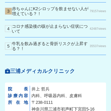
赤ちゃんにK2シロップを飲ませない人が
79157views
増えている？！
コロナ感染後の咳が止まらない症状につ
42487views
いて
牛乳を飲み過ぎると骨折リスクが上昇す
35537views
る？！
三浦メディカルクリニック
院長
井上 哲兵
診療内容
内科、呼吸器内科、皮膚科
所在地
〒238-0111
神奈川県三浦市初声町下宮田5-16