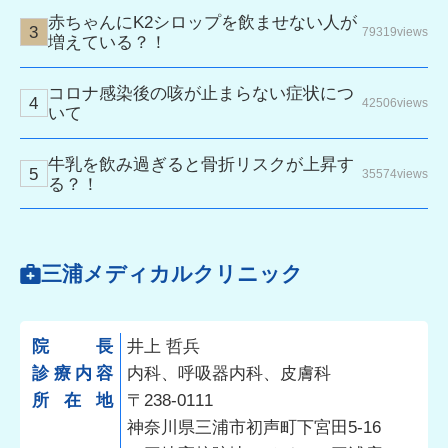
赤ちゃんにK2シロップを飲ませない人が
79319views
増えている？！
コロナ感染後の咳が止まらない症状につ
42506views
いて
牛乳を飲み過ぎると骨折リスクが上昇す
35574views
る？！
三浦メディカルクリニック
院長
井上 哲兵
診療内容
内科、呼吸器内科、皮膚科
所在地
〒238-0111
神奈川県三浦市初声町下宮田5-16