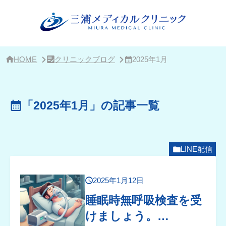
サ
イ
ド
バ
ー・
ク
リ
HOME
クリニックブログ
2025年1月
ニ
ッ
ク
概
「2025年1月」の記事一覧
要
LINE配信
2025年1月12日
睡眠時無呼吸検査を受
けましょう。…