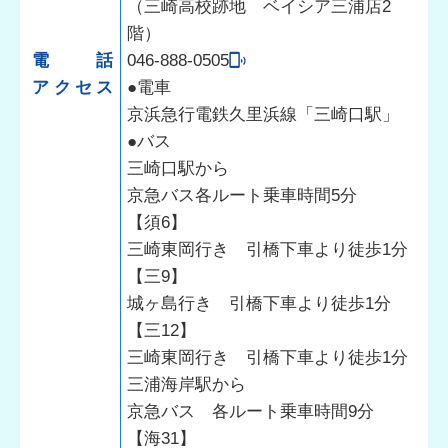
（三崎高校跡地 ベイシア三浦店2
階）
電話
046-888-0505
アクセス
●電車
京浜急行電鉄久里浜線「三崎口駅」
●バス
三崎口駅から
京急バス各ルート乗車時間5分
【須6】
三崎東岡行き 引橋下車より徒歩1分
【三9】
城ヶ島行き 引橋下車より徒歩1分
【三12】
三崎東岡行き 引橋下車より徒歩1分
三浦海岸駅から
京急バス 各ルート乗車時間9分
【海31】