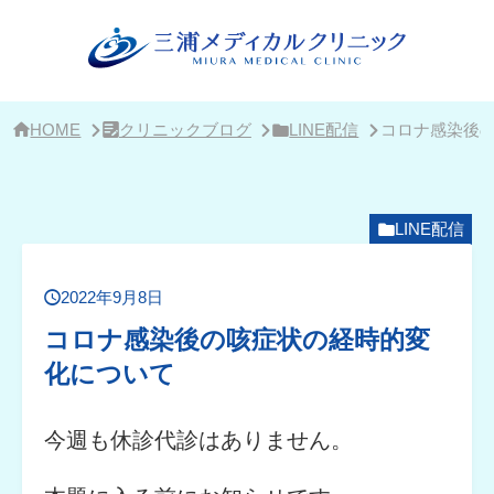
サ
イ
ド
バ
ー・
ク
リ
HOME
クリニックブログ
LINE配信
コロナ感染後
ニ
ッ
ク
概
要
LINE配信
2022年9月8日
コロナ感染後の咳症状の経時的変
化について
今週も休診代診はありません。