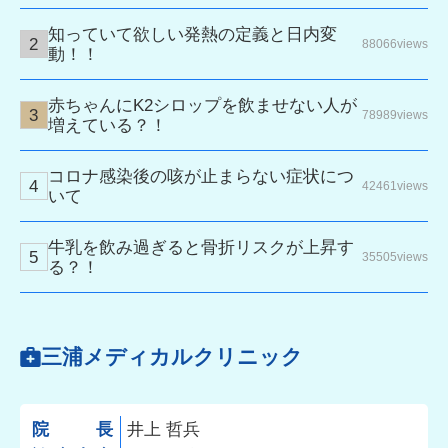
知っていて欲しい発熱の定義と日内変
88066views
動！！
赤ちゃんにK2シロップを飲ませない人が
78989views
増えている？！
コロナ感染後の咳が止まらない症状につ
42461views
いて
牛乳を飲み過ぎると骨折リスクが上昇す
35505views
る？！
三浦メディカルクリニック
院長
井上 哲兵