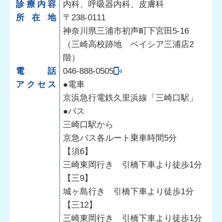
診療内容
内科、呼吸器内科、皮膚科
所在地
〒238-0111
神奈川県三浦市初声町下宮田5-16
（三崎高校跡地 ベイシア三浦店2
階）
電話
046-888-0505
アクセス
●電車
京浜急行電鉄久里浜線「三崎口駅」
●バス
三崎口駅から
京急バス各ルート乗車時間5分
【須6】
三崎東岡行き 引橋下車より徒歩1分
【三9】
城ヶ島行き 引橋下車より徒歩1分
【三12】
三崎東岡行き 引橋下車より徒歩1分