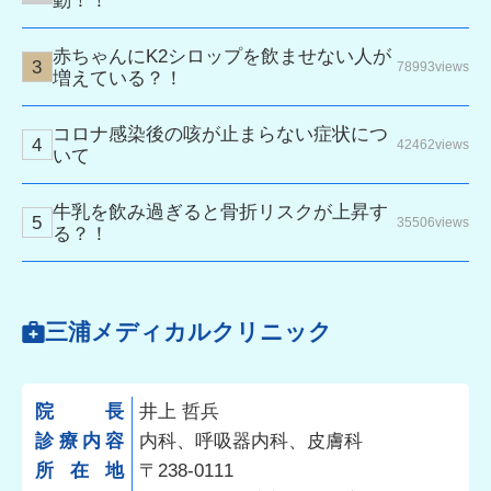
動！！
赤ちゃんにK2シロップを飲ませない人が
78993views
増えている？！
コロナ感染後の咳が止まらない症状につ
42462views
いて
牛乳を飲み過ぎると骨折リスクが上昇す
35506views
る？！
三浦メディカルクリニック
院長
井上 哲兵
診療内容
内科、呼吸器内科、皮膚科
所在地
〒238-0111