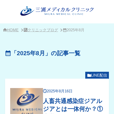
サ
イ
ド
バ
ー・
ク
リ
HOME
クリニックブログ
2025年8月
ニ
ッ
ク
概
「2025年8月」の記事一覧
要
LINE配信
2025年8月16日
人畜共通感染症ジアル
ジアとは一体何か？①