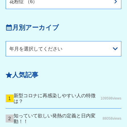
花粉症 （6）
月別アーカイブ
年月を選択してください
人気記事
新型コロナに再感染しやすい人の特徴
109598views
は？
知っていて欲しい発熱の定義と日内変
88058views
動！！