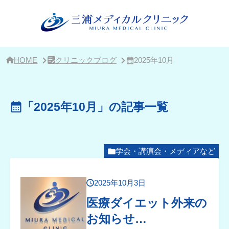
サ
イ
ド
バ
ー・
ク
リ
HOME
クリニックブログ
2025年10月
ニ
ッ
ク
概
「2025年10月」の記事一覧
要
学会・講演会・メディアなど
2025年10月3日
医療ダイエット外来の
お知らせ…