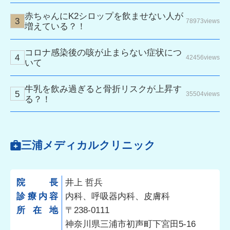
赤ちゃんにK2シロップを飲ませない人が
78973views
増えている？！
コロナ感染後の咳が止まらない症状につ
42456views
いて
牛乳を飲み過ぎると骨折リスクが上昇す
35504views
る？！
三浦メディカルクリニック
院長
井上 哲兵
診療内容
内科、呼吸器内科、皮膚科
所在地
〒238-0111
神奈川県三浦市初声町下宮田5-16