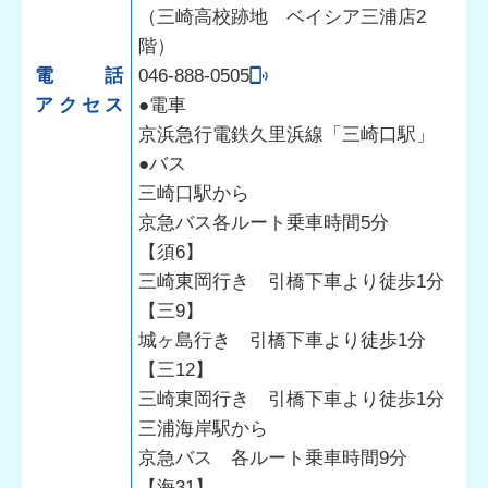
（三崎高校跡地 ベイシア三浦店2
階）
電話
046-888-0505
アクセス
●電車
京浜急行電鉄久里浜線「三崎口駅」
●バス
三崎口駅から
京急バス各ルート乗車時間5分
【須6】
三崎東岡行き 引橋下車より徒歩1分
【三9】
城ヶ島行き 引橋下車より徒歩1分
【三12】
三崎東岡行き 引橋下車より徒歩1分
三浦海岸駅から
京急バス 各ルート乗車時間9分
【海31】