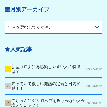
月別アーカイブ
年月を選択してください
人気記事
新型コロナに再感染しやすい人の特徴
109585views
は？
知っていて欲しい発熱の定義と日内変
88013views
動！！
赤ちゃんにK2シロップを飲ませない人が
78920views
増えている？！