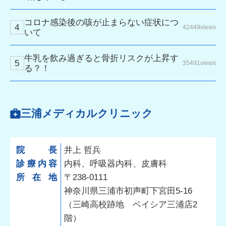
コロナ感染後の咳が止まらない症状につ
42449views
いて
牛乳を飲み過ぎると骨折リスクが上昇す
35491views
る？！
三浦メディカルクリニック
院長
井上 哲兵
診療内容
内科、呼吸器内科、皮膚科
所在地
〒238-0111
神奈川県三浦市初声町下宮田5-16
（三崎高校跡地 ベイシア三浦店2
階）