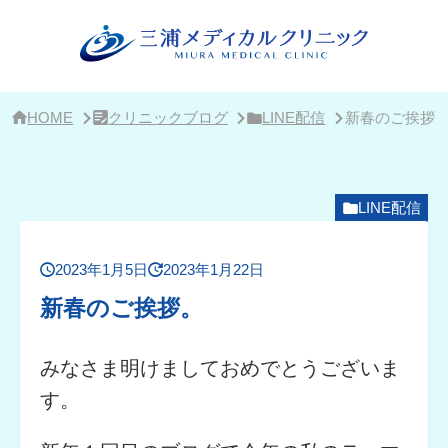
サ
イ
ド
バ
ー・
ク
リ
HOME
クリニックブログ
LINE配信
新春のご挨拶
ニ
ッ
ク
概
要
LINE配信
2023年1月5日
2023年1月22日
新春のご挨拶。
みなさま明けましておめでとうございま
す。