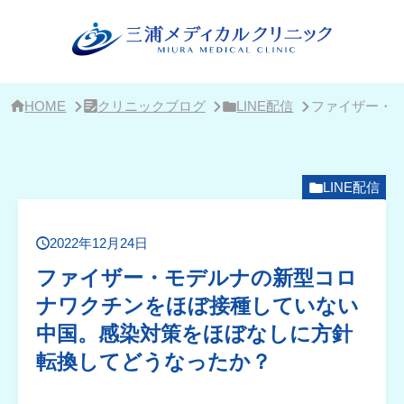
サ
イ
ド
バ
ー・
ク
リ
HOME
クリニックブログ
LINE配信
ファイザー・
ニ
ッ
ク
概
要
LINE配信
2022年12月24日
ファイザー・モデルナの新型コロ
ナワクチンをほぼ接種していない
中国。感染対策をほぼなしに方針
転換してどうなったか？