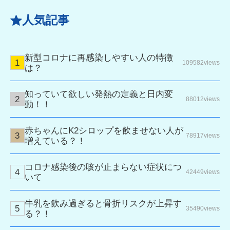
人気記事
新型コロナに再感染しやすい人の特徴
109582views
は？
知っていて欲しい発熱の定義と日内変
88012views
動！！
赤ちゃんにK2シロップを飲ませない人が
78917views
増えている？！
コロナ感染後の咳が止まらない症状につ
42449views
いて
牛乳を飲み過ぎると骨折リスクが上昇す
35490views
る？！