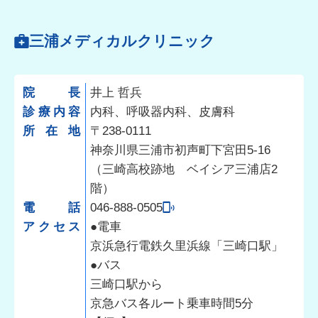
三浦メディカルクリニック
院長
井上 哲兵
診療内容
内科、呼吸器内科、皮膚科
所在地
〒238-0111
神奈川県三浦市初声町下宮田5-16
（三崎高校跡地 ベイシア三浦店2
階）
電話
046-888-0505
アクセス
●電車
京浜急行電鉄久里浜線「三崎口駅」
●バス
三崎口駅から
京急バス各ルート乗車時間5分