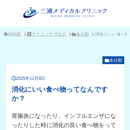
サ
イ
ド
バ
ー・
ク
リ
HOME
クリニックブログ
未分類
消化にいい食べ物
ニ
ッ
ク
概
要
未分類
2025年11月8日
消化にいい食べ物ってなんです
か？
胃腸炎になったり、インフルエンザにな
ったりした時に消化の良い食べ物をって