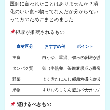
医師に言われたことはありませんか？消
化のいい食べ物ってなんだか分からない
って方のためにまとめました！
摂取が推奨されるもの
食材区分
おすすめ例
ポイント
主食
白がゆ、重湯、やわらかいうどん
胃への刺激が少ない
タンパク質
卵（半熟卵、茶碗蒸し）、豆腐
消化吸収が良く、栄
野菜
よく煮たにんじん、大根、かぼちゃ
繊維を柔らかくして
果物
すりおろしりんご、バナナ
糖分・カリウム補給
避けるべきもの