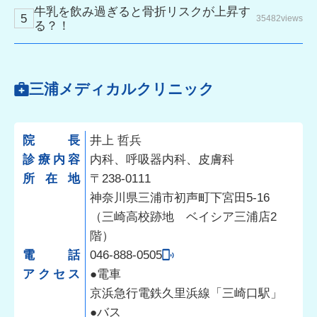
牛乳を飲み過ぎると骨折リスクが上昇す
35482views
る？！
三浦メディカルクリニック
院長
井上 哲兵
診療内容
内科、呼吸器内科、皮膚科
所在地
〒238-0111
神奈川県三浦市初声町下宮田5-16
（三崎高校跡地 ベイシア三浦店2
階）
電話
046-888-0505
アクセス
●電車
京浜急行電鉄久里浜線「三崎口駅」
●バス