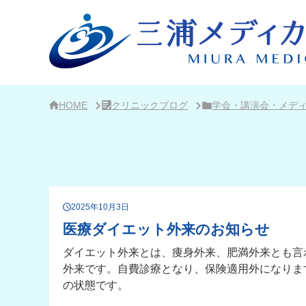
サ
イ
ド
バ
ー・
ク
リ
ニ
ッ
ク
HOME
クリニックブログ
学会・講演会・メデ
概
要
2025年10月3日
医療ダイエット外来のお知らせ
ダイエット外来とは、痩身外来、肥満外来とも言
外来です。自費診療となり、保険適用外になります。 
の状態です。