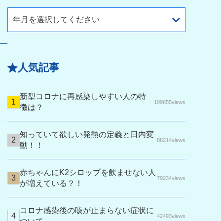
年月を選択してください
人気記事
新型コロナに再感染しやすい人の特
109655views
徴は？
知っていて欲しい発熱の定義と日内変
88214views
動！！
赤ちゃんにK2シロップを飲ませない人
79234views
が増えている？！
コロナ感染後の咳が止まらない症状に
42493views