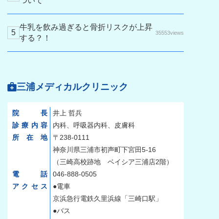
ついて
牛乳を飲み過ぎると骨折リスクが上昇
35553views
する？！
三浦メディカルクリニック
院長
井上 哲兵
診療内容
内科、呼吸器内科、皮膚科
所在地
〒238-0111
神奈川県三浦市初声町下宮田5-16
（三崎高校跡地 ベイシア三浦店2階）
電話
046-888-0505
アクセス
●電車
京浜急行電鉄久里浜線「三崎口駅」
●バス