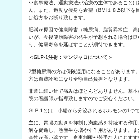
※食事療法、運動療法が治療の主体であることは
ん。また、過度な痩身を希望（BMI１８.5以下
は処方をお断り致します。
肥満が原因で健康障害（糖尿病、脂質異常症、高
いが、今後健康障害の発生が予想される場合は良
り、健康寿命を延ばすことが期待できます。
＜GLP-1注射：マンジャロについて＞
2型糖尿病の方は保険適用になることがあります
方は自費診療になり全額自己負担となります。
非常に細い針で痛みはほとんどありません。基本
院の看護師が指導致しますのでご安心ください。
GLP-1とは、小腸から分泌されるホルモンの1
主に、胃腸の動きを抑制し満腹感を持続する作用
解を促進し、熱産生を増やす作用があります。ま
全性が高い薬です。食事制限が苦手な人におすす