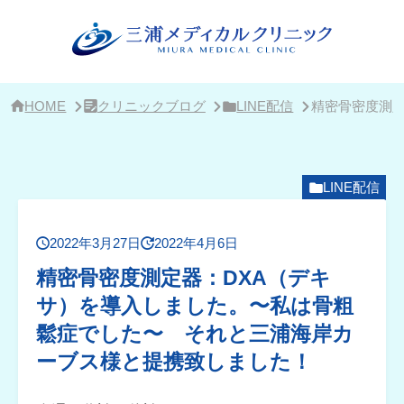
サ
イ
ド
バ
ー・
ク
リ
HOME
クリニックブログ
LINE配信
精密骨密度測
ニ
ッ
ク
概
要
LINE配信
2022年3月27日
2022年4月6日
精密骨密度測定器：DXA（デキ
サ）を導入しました。〜私は骨粗
鬆症でした〜 それと三浦海岸カ
ーブス様と提携致しました！