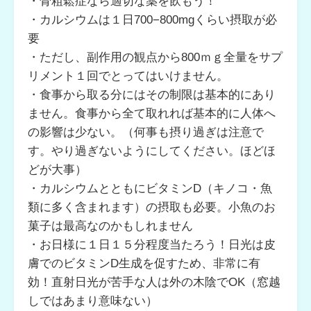
・骨粗鬆症なら適切な薬を飲もう！
・カルシウムは１日700−800mgくらい摂取が必
要
・ただし、副作用の観点から800ｍｇ全量をサプ
リメント１回でとってはいけません。
・食事から取る分にはその制限は基本的にあり
ません。食事から全て取れれば基本的に人体へ
の影響は少ない。（何事も摂り過ぎは注意で
す。やり過ぎないようにしてください。ほどほ
どが大事）
・カルシウムとともにビタミンD（キノコ・魚
類に多く含まれます）の摂取も必要。小魚のお
菓子は最高なのかもしれません
・お日様に１日１５分程度当たろう！日光は皮
膚でのビタミンD生成を促すため、非常に有
効！直射日光が苦手な人は外の木陰でOK（窓越
しではあまり意味ない）