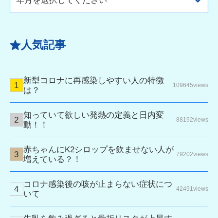
人気記事
新型コロナに再感染しやすい人の特徴
109645views
は？
知っていて欲しい発熱の定義と日内変
88192views
動！！
赤ちゃんにK2シロップを飲ませない人が
79202views
増えている？！
コロナ感染後の咳が止まらない症状につ
42491views
いて