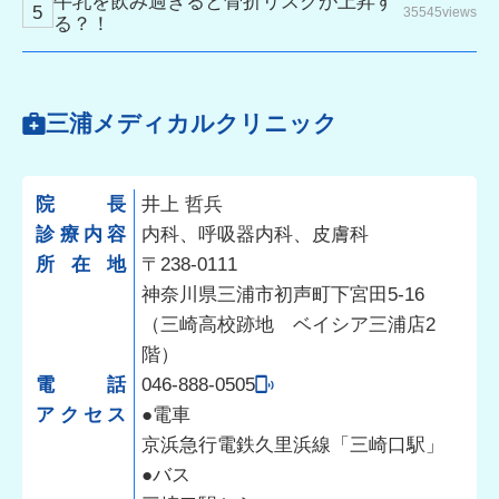
牛乳を飲み過ぎると骨折リスクが上昇す
35545views
る？！
三浦メディカルクリニック
院長
井上 哲兵
診療内容
内科、呼吸器内科、皮膚科
所在地
〒238-0111
神奈川県三浦市初声町下宮田5-16
（三崎高校跡地 ベイシア三浦店2
階）
電話
046-888-0505
アクセス
●電車
京浜急行電鉄久里浜線「三崎口駅」
●バス