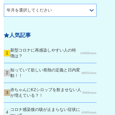
年月を選択してください
人気記事
新型コロナに再感染しやすい人の特
109598views
徴は？
知っていて欲しい発熱の定義と日内変
88052views
動！！
赤ちゃんにK2シロップを飲ませない人
78969views
が増えている？！
コロナ感染後の咳が止まらない症状に
42455views