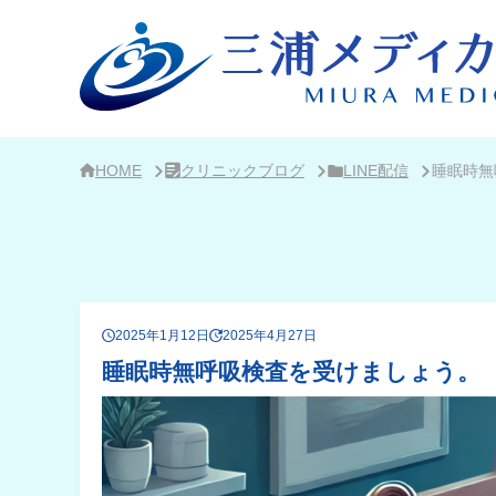
サ
イ
ド
バ
ー・
ク
リ
ニ
ッ
ク
HOME
クリニックブログ
LINE配信
睡眠時無
概
要
2025年1月12日
2025年4月27日
睡眠時無呼吸検査を受けましょう。