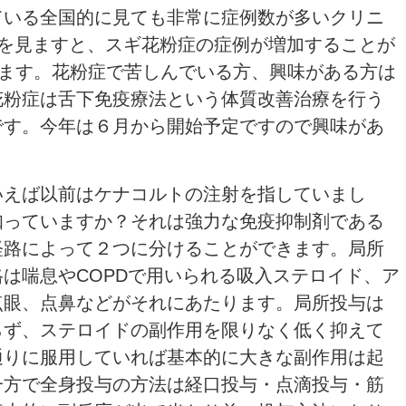
ている全国的に見ても非常に症例数が多いクリニ
けを見ますと、スギ花粉症の症例が増加することが
ります。花粉症で苦しんでいる方、興味がある方は
花粉症は舌下免疫療法という体質改善治療を行う
です。今年は６月から開始予定ですので興味があ
！
いえば以前はケナコルトの注射を指していまし
知っていますか？それは強力な免疫抑制剤である
経路によって２つに分けることができます。局所
は喘息やCOPDで用いられる吸入ステロイド、ア
点眼、点鼻などがそれにあたります。局所投与は
らず、ステロイドの副作用を限りなく低く抑えて
通りに服用していれば基本的に大きな副作用は起
一方で全身投与の方法は経口投与・点滴投与・筋