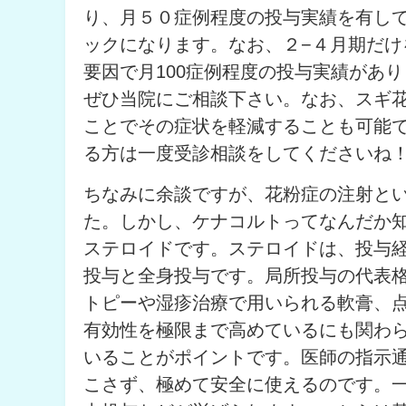
り、月５０症例程度の投与実績を有し
ックになります。なお、２−４月期だ
要因で月100症例程度の投与実績があ
ぜひ当院にご相談下さい。なお、スギ
ことでその症状を軽減することも可能
る方は一度受診相談をしてくださいね
ちなみに余談ですが、花粉症の注射と
た。しかし、ケナコルトってなんだか
ステロイドです。ステロイドは、投与
投与と全身投与です。局所投与の代表格
トピーや湿疹治療で用いられる軟膏、
有効性を極限まで高めているにも関わ
いることがポイントです。医師の指示
こさず、極めて安全に使えるのです。