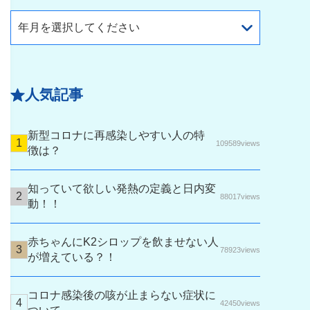
年月を選択してください
人気記事
新型コロナに再感染しやすい人の特
109589views
徴は？
知っていて欲しい発熱の定義と日内変
88017views
動！！
赤ちゃんにK2シロップを飲ませない人
78923views
が増えている？！
コロナ感染後の咳が止まらない症状に
42450views