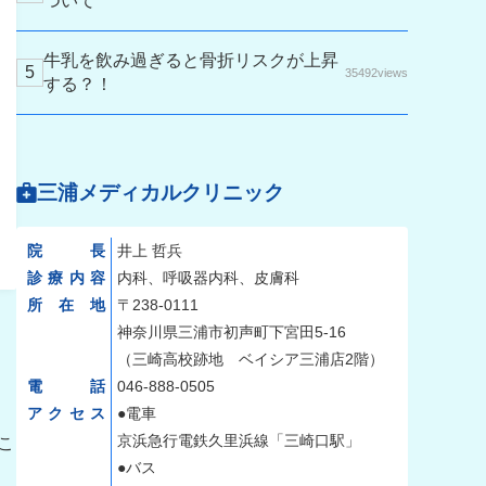
ついて
牛乳を飲み過ぎると骨折リスクが上昇
35492views
する？！
三浦メディカルクリニック
院長
井上 哲兵
診療内容
内科、呼吸器内科、皮膚科
所在地
〒238-0111
神奈川県三浦市初声町下宮田5-16
（三崎高校跡地 ベイシア三浦店2階）
電話
046-888-0505
アクセス
●電車
京浜急行電鉄久里浜線「三崎口駅」
こ
●バス