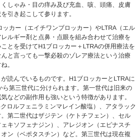
・くしゃみ・目の痒み及び充血、咳、頭痛、皮膚
状を引き起こして参ります。
ロッカー（エイチワンブロッカー）やLTRA（エル
アレルギー剤と点鼻・点眼を組み合わせて治療を
ことを受けてH1ブロッカー＋LTRAの併用療法を
なんと言っても一撃必殺のゾレア療法という治療
すね。
が読んでいるものです。H1ブロッカーとLTRAに
から第三世代に分けられます。第一世代は旧来の
眠気などの副作用も強いという特徴があります。
-クロルフェニラミンマレイン酸塩）、アタラック
す。第二世代はザジテン（ケトチフェン）、セル
フェキソフェナジン）、アレジオン（エピナスチ
リオン（ベポタスチン）など。第三世代は現在複