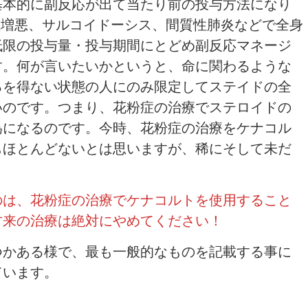
基本的に副反応が出て当たり前の投与方法になり
性増悪、サルコイドーシス、間質性肺炎などで全身
低限の投与量・投与期間にとどめ副反応マネージ
す。何が言いたいかというと、命に関わるような
るを得ない状態の人にのみ限定してステイドの全
いのです。つまり、花粉症の治療でステロイドの
為になるのです。今時、花粉症の治療をケナコル
もほとんどないとは思いますが、稀にそして未だ
のは、花粉症の治療でケナコルトを使用すること
古来の治療は絶対にやめてください！
つかある様で、最も一般的なものを記載する事に
ています。