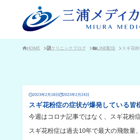
サ
イ
ド
バ
ー・
ク
リ
ニ
ッ
ク
HOME
クリニックブログ
LINE配信
スギ花粉
概
要
2023年2月18日
2023年2月24日
スギ花粉症の症状が爆発している皆
今週はコロナ記事ではなく、スギ花粉
スギ花粉症は過去10年で最大の飛散量