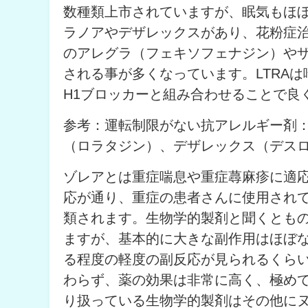
数種類上市されていますが、眠気もほ
ラノアやデザレックスがあり、花粉症
のアレグラ（フェキソフェナジン）や
される事が多くなっています。LTRA
H1ブロッカーと組み合わせることで良
参考：運転制限がない抗アレルギー剤
（ロラタジン）、デザレックス（デス
ゾレアとは重症喘息や重症蕁麻疹に適応
応が通り、重症の患者さんに使用され
類されます。生物学的製剤と聞くとも
ますが、基本的に大きな副作用はほぼ
る程度の軽度の副反応が見られるくら
わらず、薬の効果は非常に高く、極め
り扱っている生物学的製剤はその他に