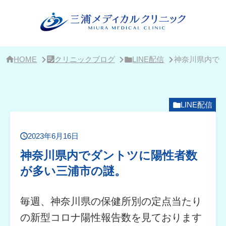
サ
イ
ド
バ
ー・
ク
リ
HOME
クリニックブログ
LINE配信
神奈川県内で
ニ
ッ
ク
概
要
LINE配信
2023年6月16日
神奈川県内でダントツに陽性者数
が多い三浦市の謎。
毎週、神奈川県の保健所別の定点当たり
の新型コロナ陽性報告数を見ております