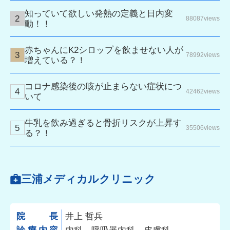
知っていて欲しい発熱の定義と日内変
88087views
動！！
赤ちゃんにK2シロップを飲ませない人が
78992views
増えている？！
コロナ感染後の咳が止まらない症状につ
42462views
いて
牛乳を飲み過ぎると骨折リスクが上昇す
35506views
る？！
三浦メディカルクリニック
院長
井上 哲兵