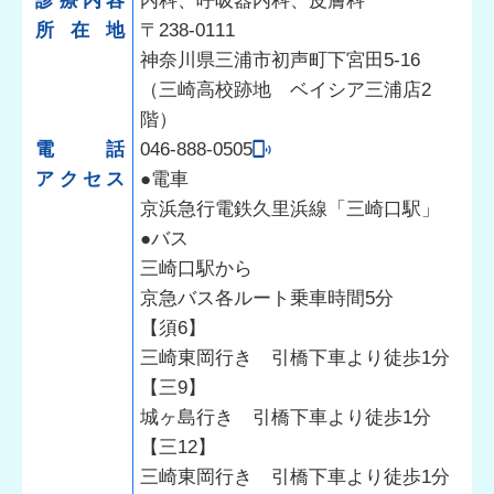
診療内容
内科、呼吸器内科、皮膚科
所在地
〒238-0111
神奈川県三浦市初声町下宮田5-16
（三崎高校跡地 ベイシア三浦店2
階）
電話
046-888-0505
アクセス
●電車
京浜急行電鉄久里浜線「三崎口駅」
●バス
三崎口駅から
京急バス各ルート乗車時間5分
【須6】
三崎東岡行き 引橋下車より徒歩1分
【三9】
城ヶ島行き 引橋下車より徒歩1分
【三12】
三崎東岡行き 引橋下車より徒歩1分