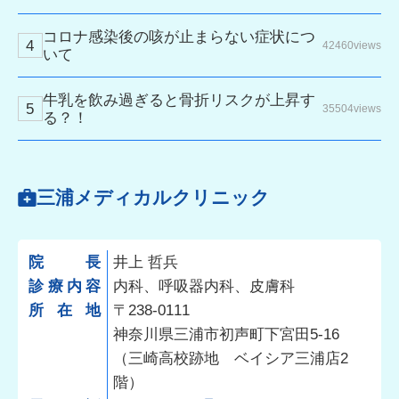
コロナ感染後の咳が止まらない症状につ
42460views
いて
牛乳を飲み過ぎると骨折リスクが上昇す
35504views
る？！
三浦メディカルクリニック
院長
井上 哲兵
診療内容
内科、呼吸器内科、皮膚科
所在地
〒238-0111
神奈川県三浦市初声町下宮田5-16
（三崎高校跡地 ベイシア三浦店2
階）