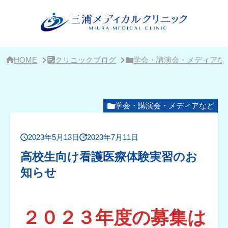
サ
イ
ド
バ
ー・
ク
リ
HOME
クリニックブログ
学会・講演会・メディアな
ニ
ッ
ク
概
要
学会・講演会・メディアなど
2023年5月13日
2023年7月11日
高校生向け看護医療体験実習のお
知らせ
２０２３年度の募集は