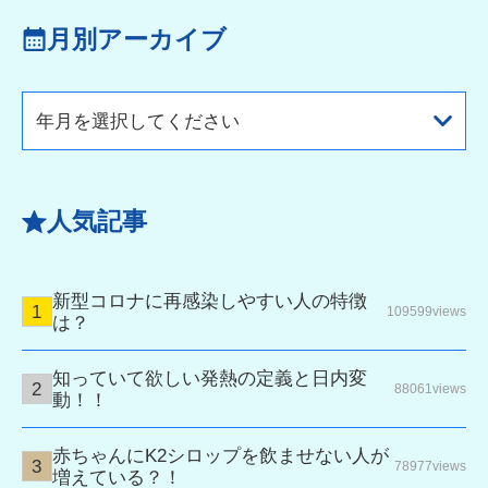
月別アーカイブ
年月を選択してください
人気記事
新型コロナに再感染しやすい人の特徴
109599views
は？
知っていて欲しい発熱の定義と日内変
88061views
動！！
赤ちゃんにK2シロップを飲ませない人が
78977views
増えている？！