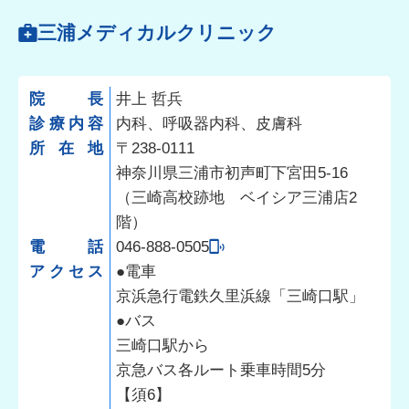
三浦メディカルクリニック
院長
井上 哲兵
診療内容
内科、呼吸器内科、皮膚科
所在地
〒238-0111
神奈川県三浦市初声町下宮田5-16
（三崎高校跡地 ベイシア三浦店2
階）
電話
046-888-0505
アクセス
●電車
京浜急行電鉄久里浜線「三崎口駅」
●バス
三崎口駅から
京急バス各ルート乗車時間5分
【須6】