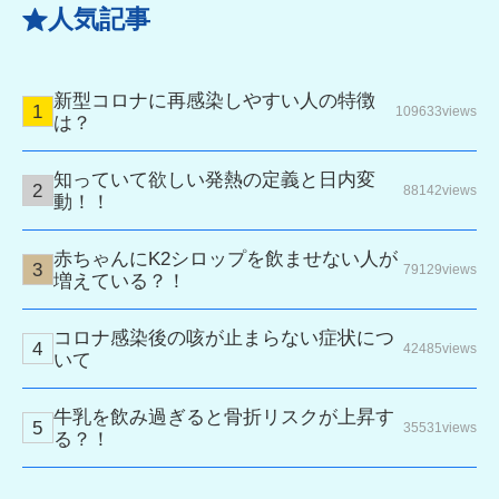
人気記事
新型コロナに再感染しやすい人の特徴
109633views
は？
知っていて欲しい発熱の定義と日内変
88142views
動！！
赤ちゃんにK2シロップを飲ませない人が
79129views
増えている？！
コロナ感染後の咳が止まらない症状につ
42485views
いて
牛乳を飲み過ぎると骨折リスクが上昇す
35531views
る？！