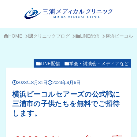
サ
イ
ド
バ
ー・
ク
リ
HOME
クリニックブログ
LINE配信
横浜ビーコル
ニ
ッ
ク
概
要
LINE配信
学会・講演会・メディアなど
2023年8月31日
2023年9月6日
横浜ビーコルセアーズの公式戦に
三浦市の子供たちを無料でご招待
します。