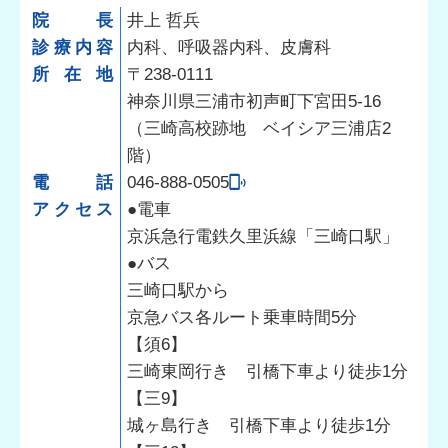
院長
井上 哲兵
診療内容
内科、呼吸器内科、皮膚科
所在地
〒238-0111
神奈川県三浦市初声町下宮田5-16
（三崎高校跡地 ベイシア三浦店2
階）
電話
046-888-0505
アクセス
●電車
京浜急行電鉄久里浜線「三崎口駅」
●バス
三崎口駅から
京急バス各ルート乗車時間5分
【須6】
三崎東岡行き 引橋下車より徒歩1分
【三9】
城ヶ島行き 引橋下車より徒歩1分