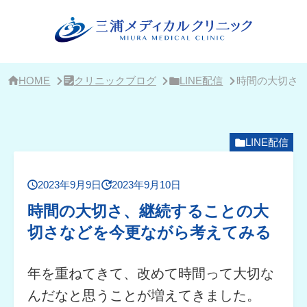
サ
イ
ド
バ
ー・
ク
リ
HOME
クリニックブログ
LINE配信
時間の大切さ
ニ
ッ
ク
概
要
LINE配信
2023年9月9日
2023年9月10日
時間の大切さ、継続することの大
切さなどを今更ながら考えてみる
年を重ねてきて、改めて時間って大切な
んだなと思うことが増えてきました。