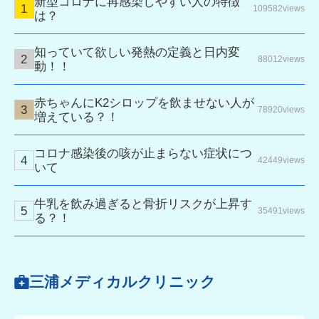
新型コロナに再感染しやすい人の特徴
109582views
は？
知っていて欲しい発熱の定義と日内変
88012views
動！！
赤ちゃんにK2シロップを飲ませない人が
78920views
増えている？！
コロナ感染後の咳が止まらない症状につ
42449views
いて
牛乳を飲み過ぎると骨折リスクが上昇す
35491views
る？！
三浦メディカルクリニック