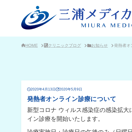
サ
イ
ド
バ
ー・
ク
リ
ニ
ッ
ク
HOME
クリニックブログ
お知らせ
発熱者オ
概
要
2020年4月13日
2020年5月9日
発熱者オンライン診療について
新型コロナ ウィルス感染症の感染拡大
イン診療を開始いたします。