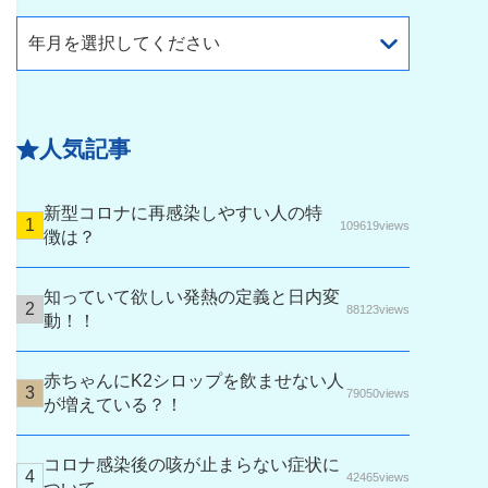
年月を選択してください
人気記事
新型コロナに再感染しやすい人の特
109619views
徴は？
知っていて欲しい発熱の定義と日内変
88123views
動！！
赤ちゃんにK2シロップを飲ませない人
79050views
が増えている？！
コロナ感染後の咳が止まらない症状に
42465views