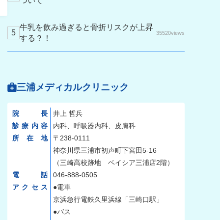
ついて
牛乳を飲み過ぎると骨折リスクが上昇
35520views
する？！
三浦メディカルクリニック
院長
井上 哲兵
診療内容
内科、呼吸器内科、皮膚科
所在地
〒238-0111
神奈川県三浦市初声町下宮田5-16
（三崎高校跡地 ベイシア三浦店2階）
電話
046-888-0505
アクセス
●電車
京浜急行電鉄久里浜線「三崎口駅」
●バス