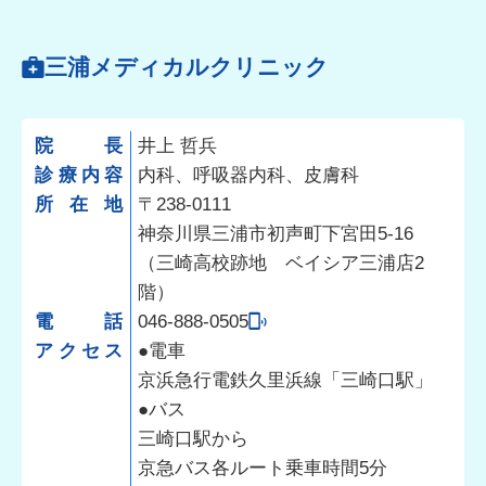
三浦メディカルクリニック
院長
井上 哲兵
診療内容
内科、呼吸器内科、皮膚科
所在地
〒238-0111
神奈川県三浦市初声町下宮田5-16
（三崎高校跡地 ベイシア三浦店2
階）
電話
046-888-0505
アクセス
●電車
京浜急行電鉄久里浜線「三崎口駅」
●バス
三崎口駅から
京急バス各ルート乗車時間5分