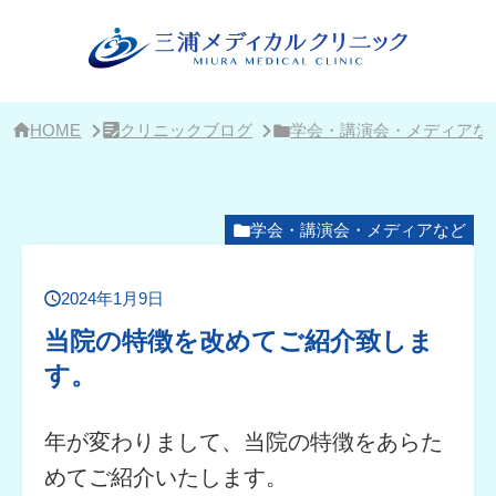
サ
イ
ド
バ
ー・
ク
リ
HOME
クリニックブログ
学会・講演会・メディアな
ニ
ッ
ク
概
要
学会・講演会・メディアなど
2024年1月9日
当院の特徴を改めてご紹介致しま
す。
年が変わりまして、当院の特徴をあらた
めてご紹介いたします。