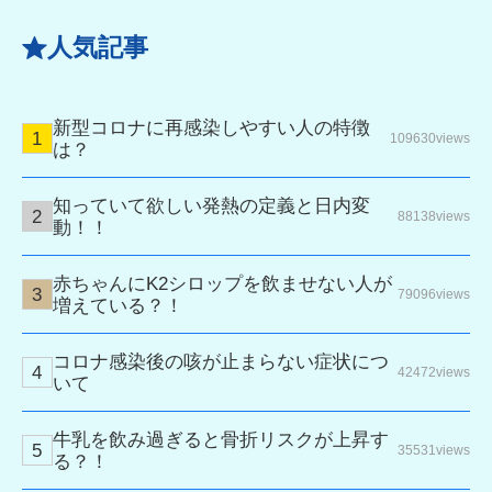
人気記事
新型コロナに再感染しやすい人の特徴
109630views
は？
知っていて欲しい発熱の定義と日内変
88138views
動！！
赤ちゃんにK2シロップを飲ませない人が
79096views
増えている？！
コロナ感染後の咳が止まらない症状につ
42472views
いて
牛乳を飲み過ぎると骨折リスクが上昇す
35531views
る？！