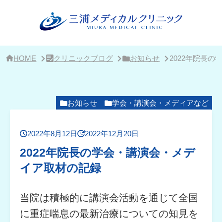
サ
イ
ド
バ
ー・
ク
リ
HOME
クリニックブログ
お知らせ
2022年院長
ニ
ッ
ク
概
要
お知らせ
学会・講演会・メディアなど
2022年8月12日
2022年12月20日
2022年院長の学会・講演会・メデ
イア取材の記録
当院は積極的に講演会活動を通じて全国
に重症喘息の最新治療についての知見を