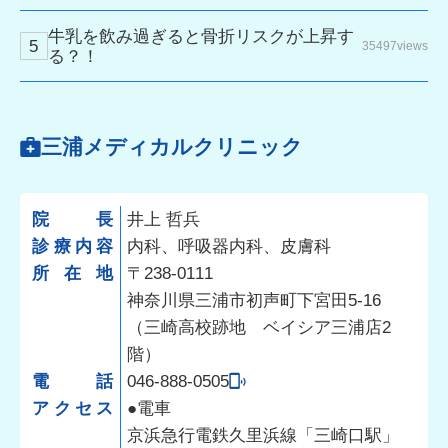
牛乳を飲み過ぎると骨折リスクが上昇す
35497views
る？！
三浦メディカルクリニック
院長
井上 哲兵
診療内容
内科、呼吸器内科、皮膚科
所在地
〒238-0111
神奈川県三浦市初声町下宮田5-16
（三崎高校跡地 ベイシア三浦店2
階）
電話
046-888-0505
アクセス
●電車
京浜急行電鉄久里浜線「三崎口駅」