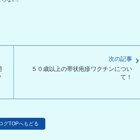
次の記事
開
５０歳以上の帯状疱疹ワクチンについ
ク
て！
ログTOPへもどる