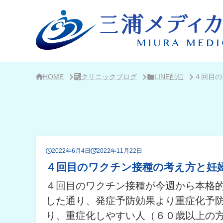
サ
イ
ド
バ
ー・
ク
リ
ニ
ッ
ク
HOME
クリニックブログ
LINE配信
４回目の
概
要
2022年6月4日
2022年11月22日
４回目のワクチン接種の考え方と妊
４回目のワクチン接種が今週から本格
した通り、発症予防効果より重症化予
り、重症化しやすい人（６０歳以上の方