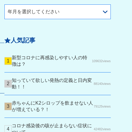
年月を選択してください
人気記事
新型コロナに再感染しやすい人の特
109632views
徴は？
知っていて欲しい発熱の定義と日内変
88140views
動！！
赤ちゃんにK2シロップを飲ませない人
79125views
が増えている？！
コロナ感染後の咳が止まらない症状に
42482views