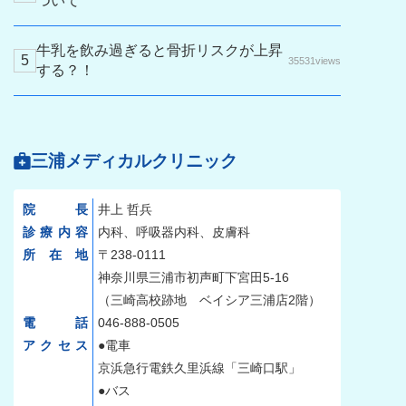
ついて
牛乳を飲み過ぎると骨折リスクが上昇
35531views
する？！
三浦メディカルクリニック
院長
井上 哲兵
診療内容
内科、呼吸器内科、皮膚科
所在地
〒238-0111
神奈川県三浦市初声町下宮田5-16
（三崎高校跡地 ベイシア三浦店2階）
電話
046-888-0505
アクセス
●電車
京浜急行電鉄久里浜線「三崎口駅」
●バス