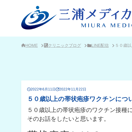
サ
イ
ド
バ
ー・
ク
リ
ニ
ッ
ク
HOME
クリニックブログ
LINE配信
５０歳以
概
要
2022年6月11日
2022年11月22日
５０歳以上の帯状疱疹ワクチンにつ
５０歳以上の帯状疱疹のワクチン接種
そのお話をしたいと思います。