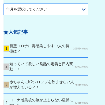
年月を選択してください
人気記事
新型コロナに再感染しやすい人の特
109554views
徴は？
知っていて欲しい発熱の定義と日内変
87921views
動！！
赤ちゃんにK2シロップを飲ませない人
78836views
が増えている？！
コロナ感染後の咳が止まらない症状に
42435views