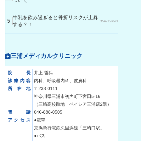
ついて
牛乳を飲み過ぎると骨折リスクが上昇
35471views
する？！
三浦メディカルクリニック
院長
井上 哲兵
診療内容
内科、呼吸器内科、皮膚科
所在地
〒238-0111
神奈川県三浦市初声町下宮田5-16
（三崎高校跡地 ベイシア三浦店2階）
電話
046-888-0505
アクセス
●電車
京浜急行電鉄久里浜線「三崎口駅」
●バス