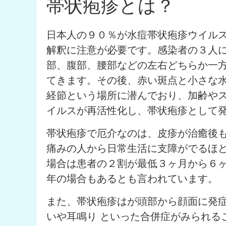
帯状疱疹とは？
日本人の９０％が水痘帯状疱疹ウイル
解釈に注意が必要です。感染者の３人
部、腹部、腰部などの左右どちらか一
てきます。その後、赤い斑点と小さな
経節という場所に潜んでおり、加齢や
イルスが再活性化し、帯状疱疹として
帯状疱疹で厄介なのは、皮疹が治癒後
痛みの人から日常生活に支障がでるほ
場合は患者の２割が最低３ヶ月から６
年の場合もあるとも言われています。
また、帯状疱疹はが頭部から顔面に発症
いや耳鳴り といった合併症がみられる