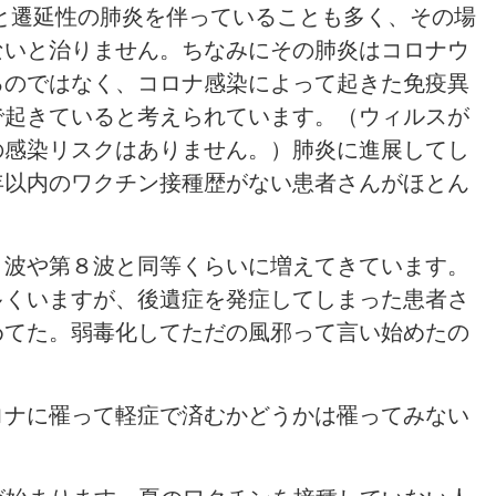
と遷延性の肺炎を伴っていることも多く、その場
ないと治りません。ちなみにその肺炎はコロナウ
るのではなく、コロナ感染によって起きた免疫異
で起きていると考えられています。（ウィルスが
の感染リスクはありません。）肺炎に進展してし
年以内のワクチン接種歴がない患者さんがほとん
７波や第８波と同等くらいに増えてきています。
多くいますが、後遺症を発症してしまった患者さ
めてた。弱毒化してただの風邪って言い始めたの
ロナに罹って軽症で済むかどうかは罹ってみない