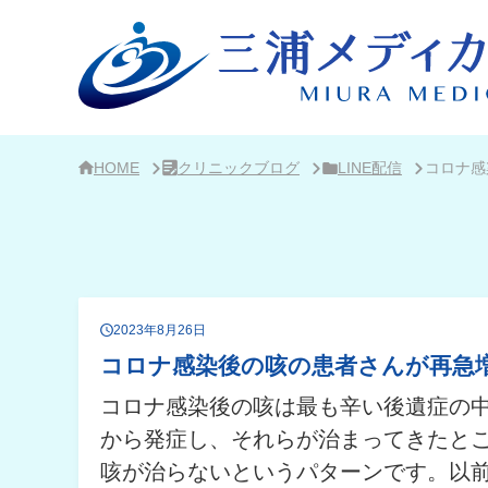
サ
イ
ド
バ
ー・
ク
リ
ニ
ッ
ク
HOME
クリニックブログ
LINE配信
コロナ感
概
要
2023年8月26日
コロナ感染後の咳の患者さんが再急
コロナ感染後の咳は最も辛い後遺症の
から発症し、それらが治まってきたと
咳が治らないというパターンです。以