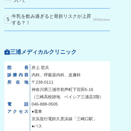
ついて
牛乳を飲み過ぎると骨折リスクが上昇
35506views
する？！
三浦メディカルクリニック
院長
井上 哲兵
診療内容
内科、呼吸器内科、皮膚科
所在地
〒238-0111
神奈川県三浦市初声町下宮田5-16
（三崎高校跡地 ベイシア三浦店2階）
電話
046-888-0505
アクセス
●電車
京浜急行電鉄久里浜線「三崎口駅」
●バス