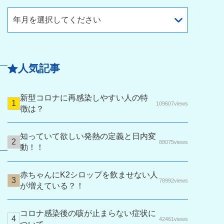
年月を選択してください
人気記事
新型コロナに再感染しやすい人の特
109607views
徴は？
知っていて欲しい発熱の定義と日内変
88075views
動！！
赤ちゃんにK2シロップを飲ませない人
78992views
が増えている？！
コロナ感染後の咳が止まらない症状に
42461views