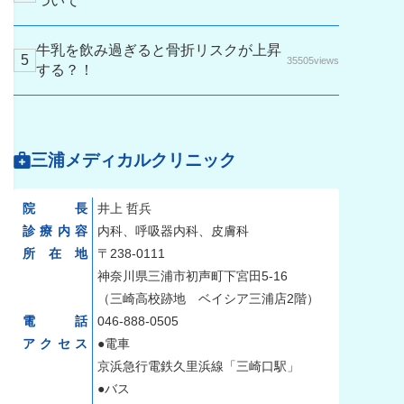
ついて
牛乳を飲み過ぎると骨折リスクが上昇
35505views
する？！
三浦メディカルクリニック
院長
井上 哲兵
診療内容
内科、呼吸器内科、皮膚科
所在地
〒238-0111
神奈川県三浦市初声町下宮田5-16
（三崎高校跡地 ベイシア三浦店2階）
電話
046-888-0505
アクセス
●電車
京浜急行電鉄久里浜線「三崎口駅」
●バス