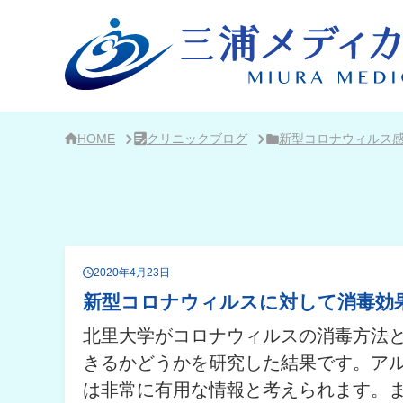
サ
イ
ド
バ
ー・
ク
リ
ニ
ッ
ク
HOME
クリニックブログ
新型コロナウィルス
概
要
2020年4月23日
新型コロナウィルスに対して消毒効
北里大学がコロナウィルスの消毒方法
きるかどうかを研究した結果です。ア
は非常に有用な情報と考えられます。