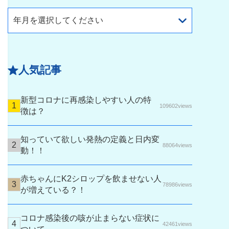
年月を選択してください
人気記事
新型コロナに再感染しやすい人の特
109602views
徴は？
知っていて欲しい発熱の定義と日内変
88064views
動！！
赤ちゃんにK2シロップを飲ませない人
78986views
が増えている？！
コロナ感染後の咳が止まらない症状に
42461views