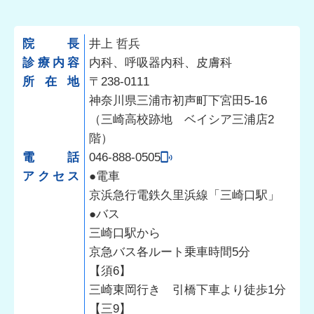
院長
井上 哲兵
診療内容
内科、呼吸器内科、皮膚科
所在地
〒238-0111
神奈川県三浦市初声町下宮田5-16
（三崎高校跡地 ベイシア三浦店2
階）
電話
046-888-0505
アクセス
●電車
京浜急行電鉄久里浜線「三崎口駅」
●バス
三崎口駅から
京急バス各ルート乗車時間5分
【須6】
三崎東岡行き 引橋下車より徒歩1分
【三9】