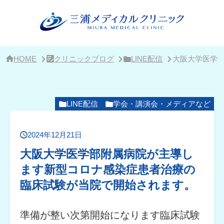
サ
イ
ド
バ
ー・
ク
リ
HOME
クリニックブログ
LINE配信
大阪大学医学
ニ
ッ
ク
概
要
LINE配信
学会・講演会・メディアなど
2024年12月21日
大阪大学医学部附属病院が主導し
ます新型コロナ感染症患者治療の
臨床試験が当院で開始されます。
準備が整い次第開始になります臨床試験