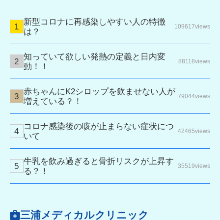
新型コロナに再感染しやすい人の特徴
109617views
は？
知っていて欲しい発熱の定義と日内変
88118views
動！！
赤ちゃんにK2シロップを飲ませない人が
79044views
増えている？！
コロナ感染後の咳が止まらない症状につ
42465views
いて
牛乳を飲み過ぎると骨折リスクが上昇す
35519views
る？！
三浦メディカルクリニック