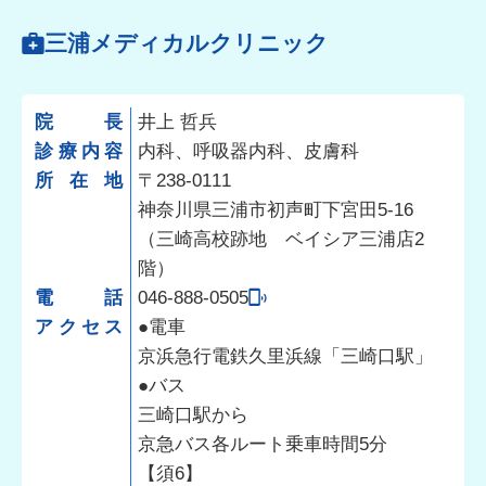
三浦メディカルクリニック
院長
井上 哲兵
診療内容
内科、呼吸器内科、皮膚科
所在地
〒238-0111
神奈川県三浦市初声町下宮田5-16
（三崎高校跡地 ベイシア三浦店2
階）
電話
046-888-0505
アクセス
●電車
京浜急行電鉄久里浜線「三崎口駅」
●バス
三崎口駅から
京急バス各ルート乗車時間5分
【須6】