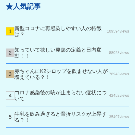
人気記事
新型コロナに再感染しやすい人の特徴
109594views
は？
知っていて欲しい発熱の定義と日内変
88028views
動！！
赤ちゃんにK2シロップを飲ませない人が
78943views
増えている？！
コロナ感染後の咳が止まらない症状につ
42452views
いて
牛乳を飲み過ぎると骨折リスクが上昇す
35497views
る？！