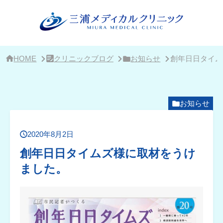
サ
イ
ド
バ
ー・
ク
リ
HOME
クリニックブログ
お知らせ
創年日日タイム
ニ
ッ
ク
概
要
お知らせ
2020年8月2日
創年日日タイムズ様に取材をうけ
ました。