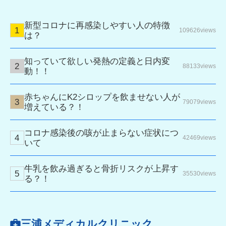
新型コロナに再感染しやすい人の特徴
109626views
は？
知っていて欲しい発熱の定義と日内変
88133views
動！！
赤ちゃんにK2シロップを飲ませない人が
79079views
増えている？！
コロナ感染後の咳が止まらない症状につ
42469views
いて
牛乳を飲み過ぎると骨折リスクが上昇す
35530views
る？！
三浦メディカルクリニック