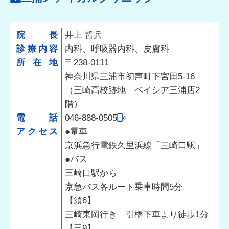
院長
井上 哲兵
診療内容
内科、呼吸器内科、皮膚科
所在地
〒238-0111
神奈川県三浦市初声町下宮田5-16
（三崎高校跡地 ベイシア三浦店2
階）
電話
046-888-0505
アクセス
●電車
京浜急行電鉄久里浜線「三崎口駅」
●バス
三崎口駅から
京急バス各ルート乗車時間5分
【須6】
三崎東岡行き 引橋下車より徒歩1分
【三9】