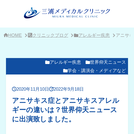
サ
イ
ド
バ
ー・
ク
リ
HOME
クリニックブログ
アレルギー疾患
アニサキ
ニ
ッ
ク
概
要
アレルギー疾患
世界仰天ニュース
学会・講演会・メディアなど
2020年11月10日
2022年9月18日
アニサキス症とアニサキスアレル
ギーの違いは？世界仰天ニュース
に出演致しました。