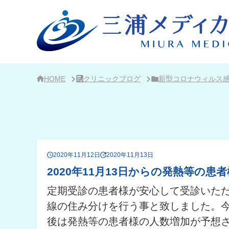
サ
イ
ド
バ
ー・
ク
リ
ニ
ッ
ク
HOME
クリニックブログ
新型コロナウィルス
概
要
2020年11月12日
2020年11月13日
2020年11月13日からの発熱等の患
定期受診の患者様が安心して受診いた
線の住み分けを行う事と致しました。
後は発熱等の患者様の人数増加が予想