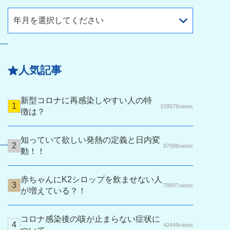
年月を選択してください
人気記事
新型コロナに再感染しやすい人の特
109576views
徴は？
知っていて欲しい発熱の定義と日内変
87998views
動！！
赤ちゃんにK2シロップを飲ませない人
78897views
が増えている？！
コロナ感染後の咳が止まらない症状に
42449views