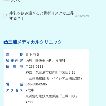
ついて
牛乳を飲み過ぎると骨折リスクが上昇
35487views
する？！
三浦メディカルクリニック
院長
井上 哲兵
診療内容
内科、呼吸器内科、皮膚科
所在地
〒238-0111
神奈川県三浦市初声町下宮田5-16
（三崎高校跡地 ベイシア三浦店2階）
電話
046-888-0505
アクセス
●電車
京浜急行電鉄久里浜線「三崎口駅」
●バス