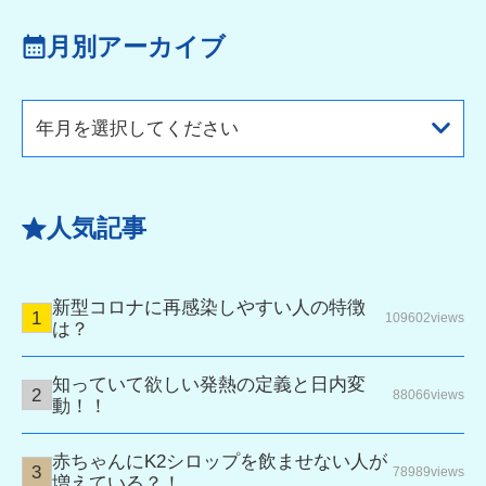
月別アーカイブ
年月を選択してください
人気記事
新型コロナに再感染しやすい人の特徴
109602views
は？
知っていて欲しい発熱の定義と日内変
88066views
動！！
赤ちゃんにK2シロップを飲ませない人が
78989views
増えている？！