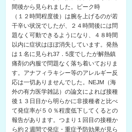
間後から見られました。ピーク時
（１２時間程度後）は腕を上げるのが若
干辛い状況でしたが、２４時間後には問
題なく可動できるようになり、４８時間
以内に症状はほぼ消失しています。発熱
は１名に見られ37．5度でしたが解熱鎮
痛剤の内服で問題なく落ち着いておりま
す。アナフィラキシー等のアレルギー反
応は一切ありませんでした。NEJM（海
外の有力医学雑誌）の論文によれば接種
後１３日目から明らかに非接種者と比べ
て発症率が５０％程度低下してくるとの
報告があります。つまり１回目の接種か
ら約２週間で発症・重症予防効果が見ら