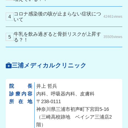
コロナ感染後の咳が止まらない症状につ
42461views
いて
牛乳を飲み過ぎると骨折リスクが上昇す
35505views
る？！
三浦メディカルクリニック
院長
井上 哲兵
診療内容
内科、呼吸器内科、皮膚科
所在地
〒238-0111
神奈川県三浦市初声町下宮田5-16
（三崎高校跡地 ベイシア三浦店2
階）