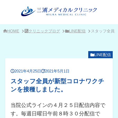
サ
イ
ド
バ
ー・
ク
リ
HOME
クリニックブログ
LINE配信
スタッフ全員
ニ
ッ
ク
概
要
LINE配信
2021年4月25日
2021年5月1日
スタッフ全員が新型コロナワクチ
ンを接種しました。
当院公式ラインの４月２５日配信内容で
す。毎週日曜日午前８時３０分配信で