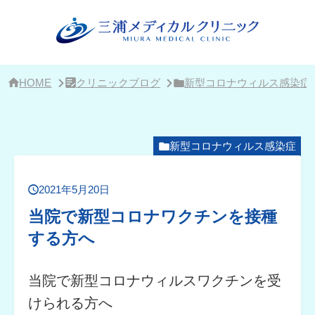
サ
イ
ド
バ
ー・
ク
リ
HOME
クリニックブログ
新型コロナウィルス感染症
ニ
ッ
ク
概
要
新型コロナウィルス感染症
2021年5月20日
当院で新型コロナワクチンを接種
する方へ
当院で新型コロナウィルスワクチンを受
けられる方へ