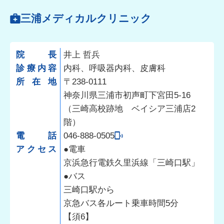
三浦メディカルクリニック
院長
井上 哲兵
診療内容
内科、呼吸器内科、皮膚科
所在地
〒238-0111
神奈川県三浦市初声町下宮田5-16
（三崎高校跡地 ベイシア三浦店2
階）
電話
046-888-0505
アクセス
●電車
京浜急行電鉄久里浜線「三崎口駅」
●バス
三崎口駅から
京急バス各ルート乗車時間5分
【須6】