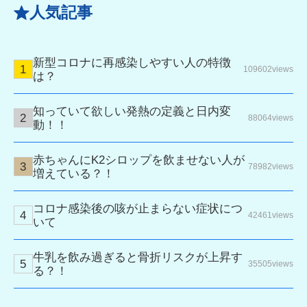
人気記事
新型コロナに再感染しやすい人の特徴
109602views
は？
知っていて欲しい発熱の定義と日内変
88064views
動！！
赤ちゃんにK2シロップを飲ませない人が
78982views
増えている？！
コロナ感染後の咳が止まらない症状につ
42461views
いて
牛乳を飲み過ぎると骨折リスクが上昇す
35505views
る？！