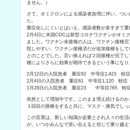
ません。）
さて、オミクロンによる感染者急増に伴い、つい
た。
重症化しにくいとはいえ、感染者数が多すぎて重
2月4日に米国CDCは新型コロナワクチンがオ
ました。ワクチン未接種の人は、ワクチン接種完了
院しやすい。ワクチン接種済だが追加接種をしてい
とのことでした。言い換えれば２回接種が完了し
種によりさらに効果が期待できるという事になり
2月12日の入院患者 重症92 中等症1,423 軽症
2月4日の入院患者 重症61 中等症1,120 軽症
1月28日の入院患者 重症23 中等症765 軽症
依然として増加中です。このまま増え続けるのか
３回目の接種をすると共に、マスク・換気でしっ
この災害は、新しい知識が必要とされ人々の生活
が、いつかみんなで笑い合えると信じて乗り越え