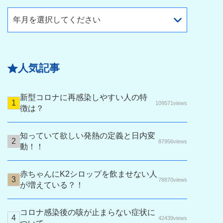
年月を選択してください
人気記事
新型コロナに再感染しやすい人の特
109571views
徴は？
知っていて欲しい発熱の定義と日内変
87956views
動！！
赤ちゃんにK2シロップを飲ませない人
78870views
が増えている？！
コロナ感染後の咳が止まらない症状に
42439views