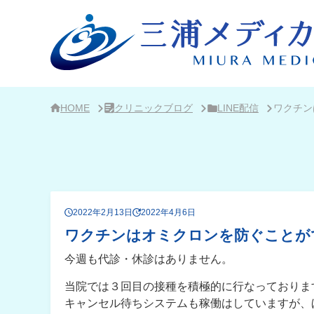
サ
イ
ド
バ
ー・
ク
リ
ニ
ッ
ク
HOME
クリニックブログ
LINE配信
ワクチン
概
要
2022年2月13日
2022年4月6日
ワクチンはオミクロンを防ぐことが
今週も代診・休診はありません。
当院では３回目の接種を積極的に行なっておりま
キャンセル待ちシステムも稼働はしていますが、