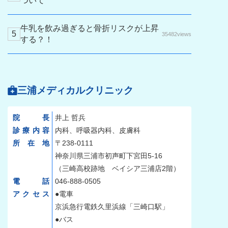
ついて
牛乳を飲み過ぎると骨折リスクが上昇
35482views
する？！
三浦メディカルクリニック
院長
井上 哲兵
診療内容
内科、呼吸器内科、皮膚科
所在地
〒238-0111
神奈川県三浦市初声町下宮田5-16
（三崎高校跡地 ベイシア三浦店2階）
電話
046-888-0505
アクセス
●電車
京浜急行電鉄久里浜線「三崎口駅」
●バス