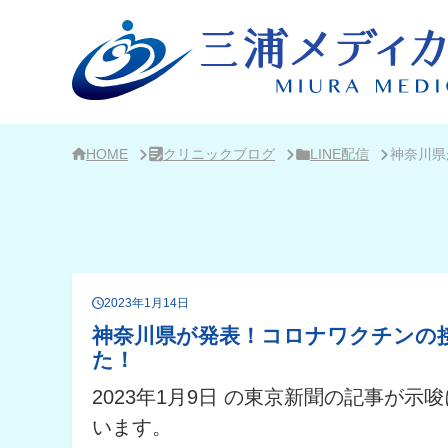
サ
イ
ド
バ
ー・
ク
リ
ニ
ッ
ク
HOME
クリニックブログ
LINE配信
神奈川県
概
要
2023年1月14日
神奈川県が発表！コロナワクチンの
た！
2023年1月9日 の東京新聞の記事が
います。