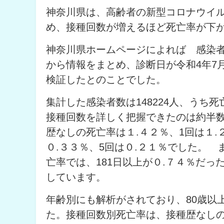
神奈川県は、高齢者の新型コロナウイ
め、接種回数が増えるほど死亡率が下
神奈川県ホームページによれば 感染者
から情報をまとめ、診断日が令和4年7月
検証したとのことでした。
集計した感染者数は148224人、うち
接種回数を詳しく把握できたのは約半数の
歴なしの死亡率は１.４２％、1回は１.
０.３３％、5回は０.２１％でした。
亡率では、181日以上が０.７４％だっ
しています。
年齢別にも解析がされており、80歳以
た。接種回数別死亡率は、接種歴なしの死亡率