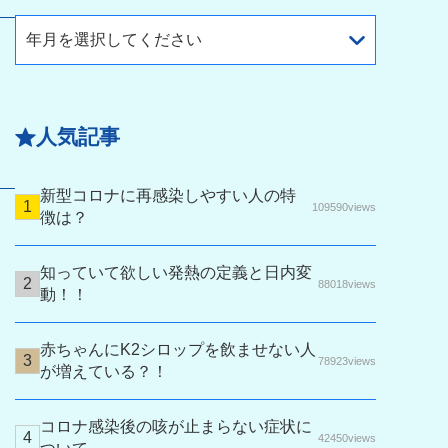
年月を選択してください
人気記事
新型コロナに再感染しやすい人の特
109590views
徴は？
知っていて欲しい発熱の定義と日内変
88018views
動！！
赤ちゃんにK2シロップを飲ませない人
78923views
が増えている？！
コロナ感染後の咳が止まらない症状に
42450views