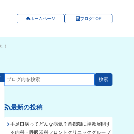
ホームページ
ブログTOP
た！
症
最新の投稿
手足口病ってどんな病気？首都圏に複数展開す
る内科・呼吸器科フロントクリニックグループ