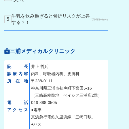
ついて
牛乳を飲み過ぎると骨折リスクが上昇
35492views
する？！
三浦メディカルクリニック
院長
井上 哲兵
診療内容
内科、呼吸器内科、皮膚科
所在地
〒238-0111
神奈川県三浦市初声町下宮田5-16
（三崎高校跡地 ベイシア三浦店2階）
電話
046-888-0505
アクセス
●電車
京浜急行電鉄久里浜線「三崎口駅」
●バス