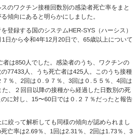
ルスのワクチン接種回数別の感染者死亡率をまと
がる傾向にあると明らかにしました。
を登録する国のシステムHER-SYS（ハーシス）
1日から令和4年12月20日で、65歳以上について
死亡者は850人でした。感染者のうち、ワクチンの
77433人、うち死亡者は425人。このうち接種
２７％、2回は０.９７％、3回は０.５５％、4回は
 また、２回目以降の接種から経過した日数別の死
たのに対し、15〜60日では０.２７％だったと報告
上に絞って解析しても同様の傾向が認められまし
は2.69％、1回は2.31％、2回は1.73％、3