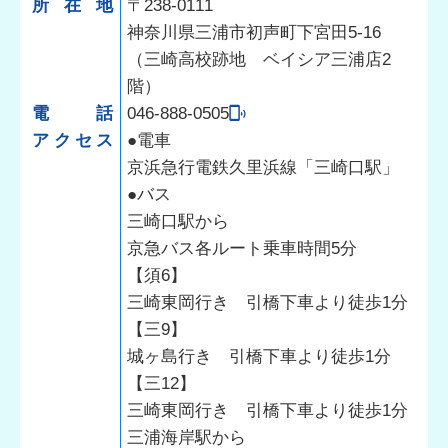
所在地
〒238-0111
神奈川県三浦市初声町下宮田5-16
（三崎高校跡地 ベイシア三浦店2
階）
電話
046-888-0505
アクセス
●電車
京浜急行電鉄久里浜線「三崎口駅」
●バス
三崎口駅から
京急バス各ルート乗車時間5分
【須6】
三崎東岡行き 引橋下車より徒歩1分
【三9】
城ヶ島行き 引橋下車より徒歩1分
【三12】
三崎東岡行き 引橋下車より徒歩1分
三浦海岸駅から