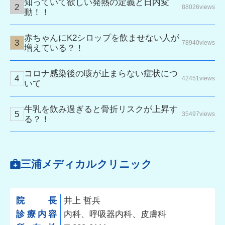
知っていて欲しい発熱の定義と日内変
88026views
動！！
赤ちゃんにK2シロップを飲ませない人が
78940views
増えている？！
コロナ感染後の咳が止まらない症状につ
42451views
いて
牛乳を飲み過ぎると骨折リスクが上昇す
35497views
る？！
三浦メディカルクリニック
院長
井上 哲兵
診療内容
内科、呼吸器内科、皮膚科