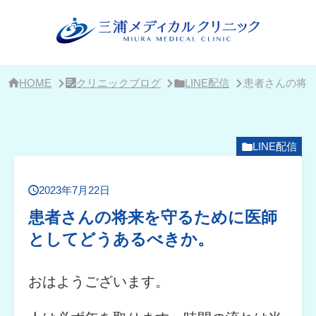
サ
イ
ド
バ
ー・
ク
リ
HOME
クリニックブログ
LINE配信
患者さんの将
ニ
ッ
ク
概
要
LINE配信
2023年7月22日
患者さんの将来を守るために医師
としてどうあるべきか。
おはようございます。