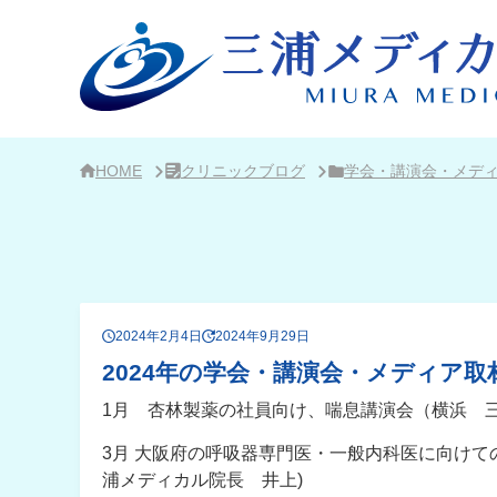
サ
イ
ド
バ
ー・
ク
リ
ニ
ッ
ク
HOME
クリニックブログ
学会・講演会・メデ
概
要
2024年2月4日
2024年9月29日
2024年の学会・講演会・メディア取
1月 杏林製薬の社員向け、喘息講演会（横浜 
3月 大阪府の呼吸器専門医・一般内科医に向けて
浦メディカル院長 井上)