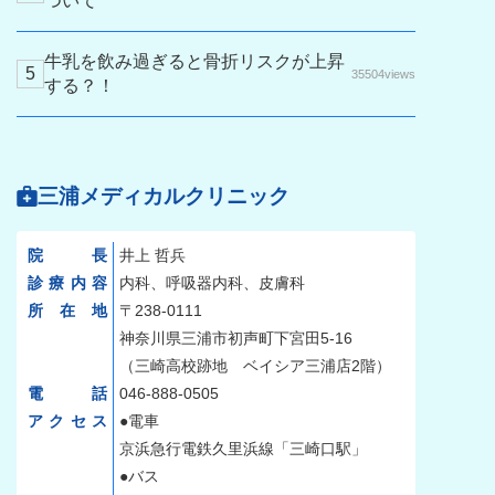
ついて
牛乳を飲み過ぎると骨折リスクが上昇
35504views
する？！
三浦メディカルクリニック
院長
井上 哲兵
診療内容
内科、呼吸器内科、皮膚科
所在地
〒238-0111
神奈川県三浦市初声町下宮田5-16
（三崎高校跡地 ベイシア三浦店2階）
電話
046-888-0505
アクセス
●電車
京浜急行電鉄久里浜線「三崎口駅」
●バス