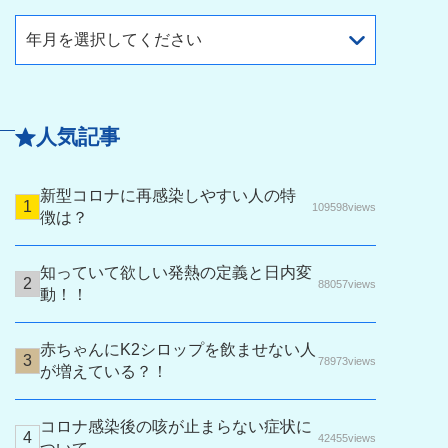
年月を選択してください
人気記事
新型コロナに再感染しやすい人の特
109598views
徴は？
知っていて欲しい発熱の定義と日内変
88057views
動！！
赤ちゃんにK2シロップを飲ませない人
78973views
が増えている？！
コロナ感染後の咳が止まらない症状に
42455views